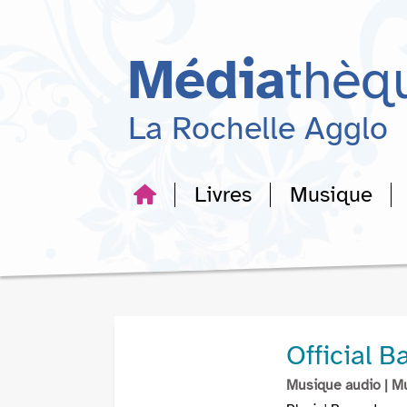
Aller
Aller
Aller
au
au
à
menu
contenu
la
Média
thèq
recherche
La Rochelle Agglo
Livres
Musique
Official 
Musique audio
| M