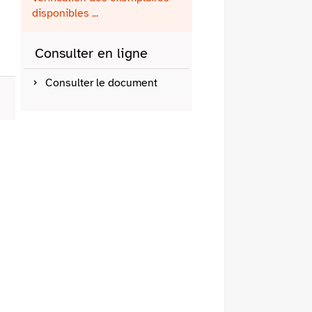
fenêtre)
mail
disponibles ...
Consulter en ligne
Consulter le document