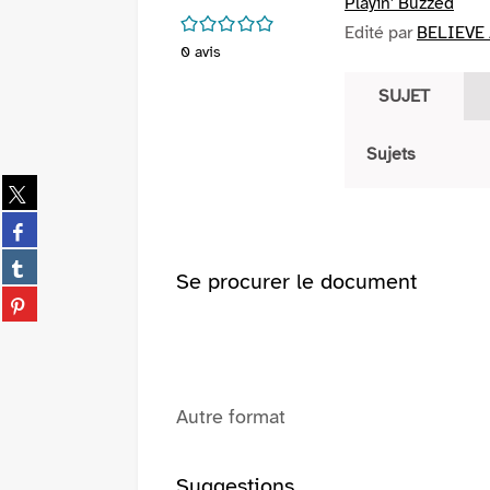
Playin' Buzzed
/5
Edité par
BELIEVE 
0
avis
SUJET
Sujets
Partager
sur
Partager
twitter
sur
(Nouvelle
Partager
facebook
Se procurer le document
fenêtre)
sur
(Nouvelle
Partager
tumblr
fenêtre)
sur
(Nouvelle
pinterest
fenêtre)
(Nouvelle
fenêtre)
Autre format
Suggestions