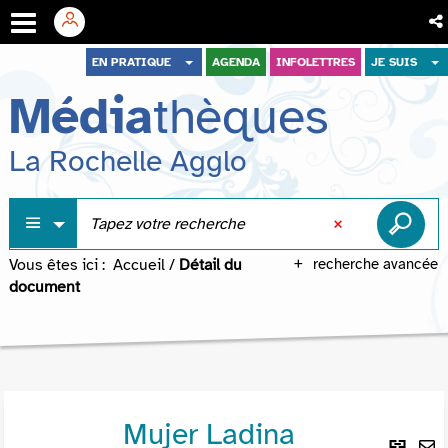
Aller
Aller
Aller
EN PRATIQUE
AGENDA
INFOLETTRES
JE SUIS
au
au
à
Média
thèques
menu
contenu
la
recherche
La Rochelle Agglo
Vous êtes ici :
Accueil
/
Détail du
recherche avancée
document
Mujer Ladina
Lie