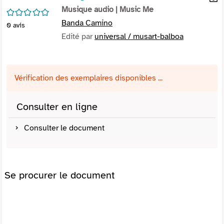
per
Musique audio
| Music Me
En
/5
(Nou
par
Banda Camino
0
avis
fenê
mai
Edité par
universal / musart-balboa
Vérification des exemplaires disponibles ...
Consulter en ligne
Consulter le document
Se procurer le document