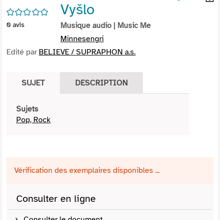
Vyšlo
per
En
/5
(Nou
par
0
avis
Musique audio
| Music Me
fenê
mai
Minnesengri
Edité par
BELIEVE / SUPRAPHON a.s.
SUJET
DESCRIPTION
Sujets
Pop, Rock
Vérification des exemplaires disponibles ...
Consulter en ligne
Consulter le document