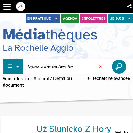
Aller
Aller
Aller
EN PRATIQUE
AGENDA
INFOLETTRES
JE SUIS
au
au
à
Média
thèques
menu
contenu
la
recherche
La Rochelle Agglo
Vous êtes ici :
Accueil
/
Détail du
recherche avancée
document
Už Slunícko Z Hory
Lie