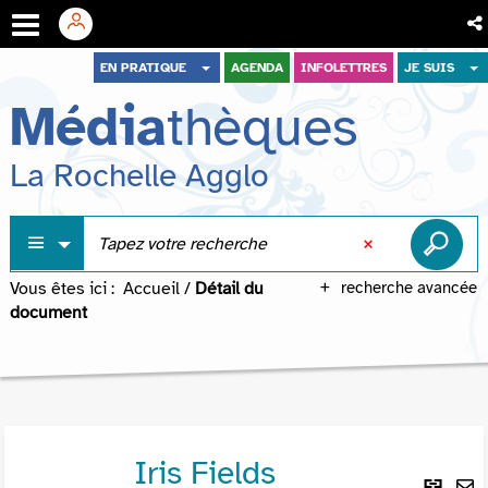
Aller
Aller
Aller
EN PRATIQUE
AGENDA
INFOLETTRES
JE SUIS
au
au
à
Média
thèques
menu
contenu
la
recherche
La Rochelle Agglo
Vous êtes ici :
Accueil
/
Détail du
recherche avancée
document
Iris Fields
Lie