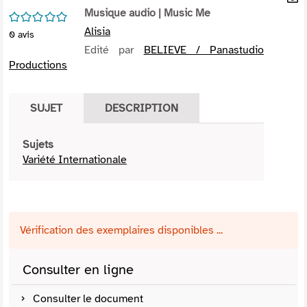
per
Musique audio
| Music Me
En
/5
(Nou
par
Alisia
0
avis
fenê
mai
Edité par
BELIEVE / Panastudio
Productions
SUJET
DESCRIPTION
Sujets
Variété Internationale
Vérification des exemplaires disponibles ...
Consulter en ligne
Consulter le document