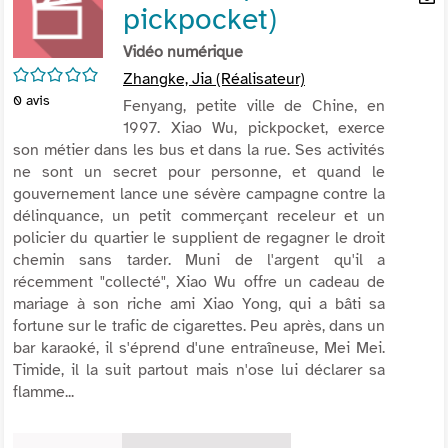
pickpocket)
per
En
(Nou
par
Vidéo numérique
fenê
mai
/5
Zhangke, Jia (Réalisateur)
0
avis
Fenyang, petite ville de Chine, en
1997. Xiao Wu, pickpocket, exerce
son métier dans les bus et dans la rue. Ses activités
ne sont un secret pour personne, et quand le
gouvernement lance une sévère campagne contre la
délinquance, un petit commerçant receleur et un
policier du quartier le supplient de regagner le droit
chemin sans tarder. Muni de l'argent qu'il a
récemment "collecté", Xiao Wu offre un cadeau de
mariage à son riche ami Xiao Yong, qui a bâti sa
fortune sur le trafic de cigarettes. Peu après, dans un
bar karaoké, il s'éprend d'une entraîneuse, Mei Mei.
Timide, il la suit partout mais n'ose lui déclarer sa
flamme...