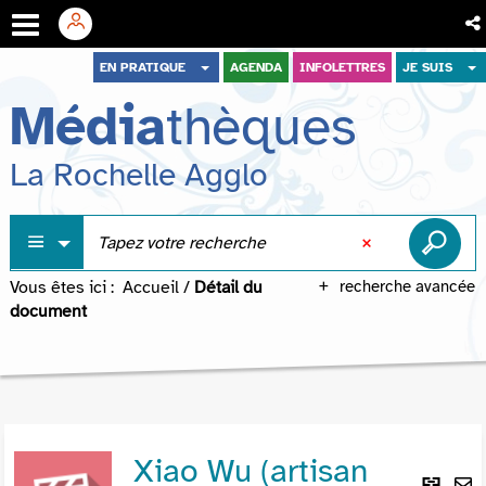
Aller
Aller
Aller
EN PRATIQUE
AGENDA
INFOLETTRES
JE SUIS
au
au
à
Média
thèques
menu
contenu
la
recherche
La Rochelle Agglo
Vous êtes ici :
Accueil
/
Détail du
recherche avancée
document
Xiao Wu (artisan
Lie