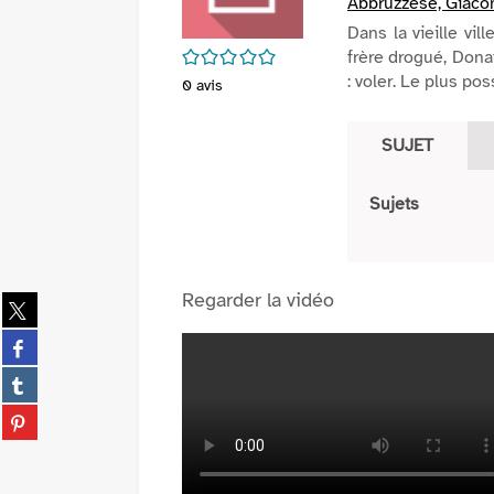
Abbruzzese, Giaco
Dans la vieille vil
/5
frère drogué, Dona
: voler. Le plus pos
0
avis
SUJET
Sujets
Regarder la vidéo
Partager
sur
Partager
twitter
sur
(Nouvelle
Partager
facebook
fenêtre)
sur
(Nouvelle
Partager
tumblr
fenêtre)
sur
(Nouvelle
pinterest
fenêtre)
(Nouvelle