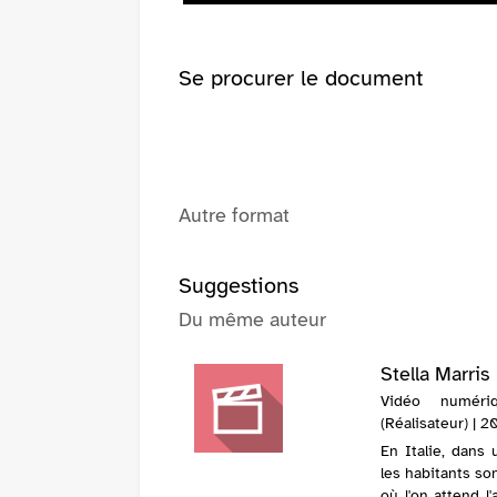
fenêtre)
Se procurer le document
Autre format
Suggestions
Du même auteur
Stella Marris
Vidéo numéri
(Réalisateur) | 2
En Italie, dans 
les habitants so
où l'on attend l