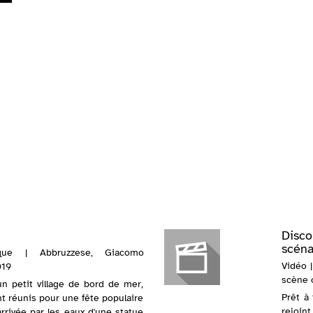
Disco
scénar
que | Abbruzzese, Giacomo
Vidéo 
019
scène o
un petit village de bord de mer,
Prêt à 
nt réunis pour une fête populaire
rejoi
'arrivée par les eaux d'une statue