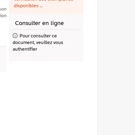
fenêtre)
mail
disponibles ...
 son
tion
Consulter en ligne
Pour consulter ce
document, veuillez vous
authentifier