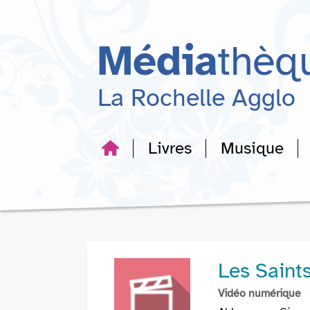
Aller
Aller
Aller
au
au
à
menu
contenu
la
Média
thèq
recherche
La Rochelle Agglo
Livres
Musique
Les Saint
Vidéo numérique