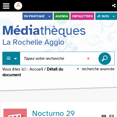
Aller
Aller
Aller
EN PRATIQUE
AGENDA
INFOLETTRES
JE SUIS
au
au
à
Média
thèques
menu
contenu
la
recherche
La Rochelle Agglo
Vous êtes ici :
Accueil
/
Détail du
recherche avancée
document
Nocturno 29
Lie