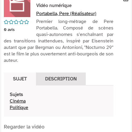
per
Vidéo numérique
En
(Nou
par
Portabella, Pere (Réalisateur)
fenê
mai
/5
Premier long-métrage de Pere
Portabella. Composé de scènes
0
avis
quasi-autonomes s'enchaînant par
des transitions inattendues, inspiré par Eisenstein
autant que par Bergman ou Antonioni, "Nocturno 29"
est le film le plus ouvertement anti-bourgeois de son
auteur.
SUJET
DESCRIPTION
Sujets
Cinéma
Politique
Regarder la vidéo