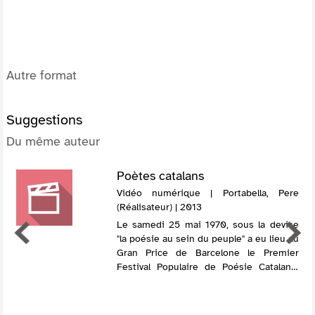
Autre format
Suggestions
Du même auteur
Poètes catalans
Vidéo numérique | Portabella, Pere
(Réalisateur) | 2013
Le samedi 25 mai 1970, sous la devise
"la poésie au sein du peuple" a eu lieu au
Gran Price de Barcelone le Premier
Festival Populaire de Poésie Catalane.
Des poèmes y sont lus en présence de
leurs auteurs, parmi lesquels Joan Bro...