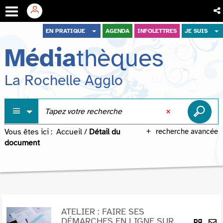
Aller
Aller
Aller
EN PRATIQUE
AGENDA
INFOLETTRES
JE SUIS
au
au
à
Média
thèques
menu
contenu
la
recherche
La Rochelle Agglo
Vous êtes ici :
Accueil
/
Détail du
recherche avancée
document
ATELIER : FAIRE SES
Lie
DÉMARCHES EN LIGNE SUR