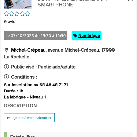
per
SMARTPHONE
En
(Nou
par
/5
fenê
mai
0
avis
Le 07/10/2025 de 13:30 à 14:30
Catégorie
Numérique
Michel-Crépeau
, avenue Michel-Crépeau, 17000
La Rochelle
Public visé :
Public ado/adulte
Conditions :
Sur inscription au 05 46 45 71 71
Durée : 1h
La fabrique - Niveau 1
DESCRIPTION
ajouter à mon calendrier