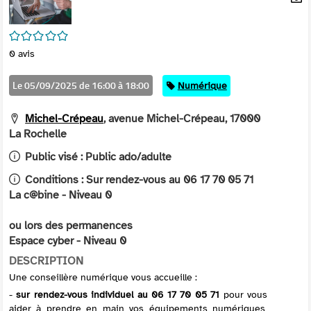
per
En
(Nou
par
/5
fenê
mai
0
avis
Le 05/09/2025 de 16:00 à 18:00
Catégorie
Numérique
Michel-Crépeau
, avenue Michel-Crépeau, 17000
La Rochelle
Public visé :
Public ado/adulte
Conditions :
Sur rendez-vous au 06 17 70 05 71
La c@bine - Niveau 0
ou lors des permanences
Espace cyber - Niveau 0
DESCRIPTION
Une conseillère numérique vous accueille :
-
sur rendez-vous individuel au 06 17 70 05 71
pour vous
aider à prendre en main vos équipements numériques,