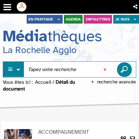
Aller
Aller
Aller
EN PRATIQUE
AGENDA
INFOLETTRES
JE SUIS
au
au
à
Média
thèques
menu
contenu
la
recherche
La Rochelle Agglo
Vous êtes ici :
Accueil
/
Détail du
recherche avancée
document
ACCOMPAGNEMENT
Lie