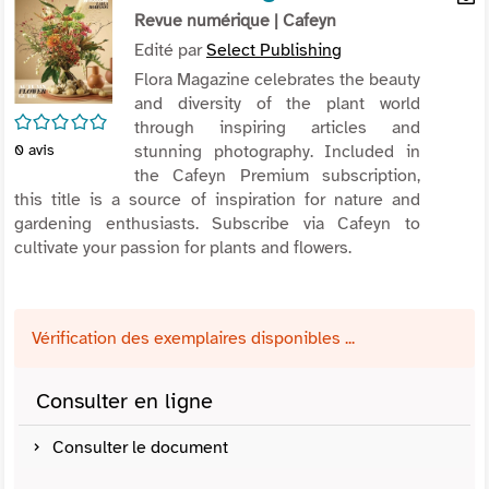
per
Revue numérique
| Cafeyn
En
(Nou
par
Edité par
Select Publishing
fenê
mai
Flora Magazine celebrates the beauty
and diversity of the plant world
/5
through inspiring articles and
stunning photography. Included in
0
avis
the Cafeyn Premium subscription,
this title is a source of inspiration for nature and
gardening enthusiasts. Subscribe via Cafeyn to
cultivate your passion for plants and flowers.
Vérification des exemplaires disponibles ...
Consulter en ligne
Consulter le document