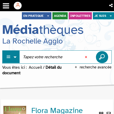
Aller
Aller
Aller
EN PRATIQUE
AGENDA
INFOLETTRES
JE SUIS
au
au
à
Média
thèques
menu
contenu
la
recherche
La Rochelle Agglo
Vous êtes ici :
Accueil
/
Détail du
recherche avancée
document
Flora Magazine
Lie