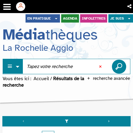
Aller
Aller
Aller
EN PRATIQUE
AGENDA
INFOLETTRES
JE SUIS
au
au
à
Média
thèques
menu
contenu
la
recherche
La Rochelle Agglo
Vous êtes ici :
Accueil
/
Résultats de la
recherche avancée
recherche