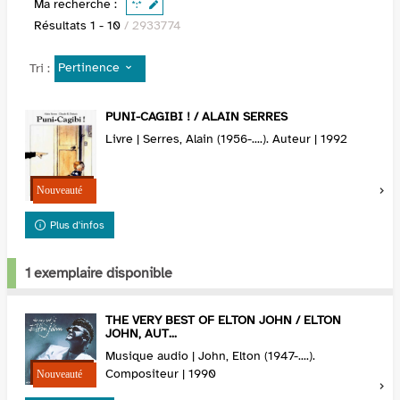
Ma recherche :
*:*
Résultats
1
-
10
/ 2933774
Pertinence
Tri :
PUNI-CAGIBI ! / ALAIN SERRES
Livre | Serres, Alain (1956-....). Auteur | 1992
Plus d'infos
1 exemplaire disponible
THE VERY BEST OF ELTON JOHN / ELTON
JOHN, AUT...
Musique audio | John, Elton (1947-....).
Compositeur | 1990