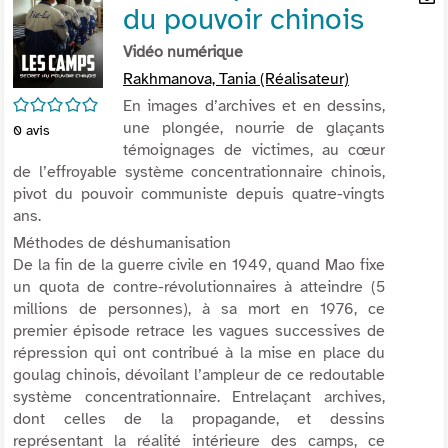
du pouvoir chinois
per
En
(Nou
par
Vidéo numérique
fenê
mai
Rakhmanova, Tania (Réalisateur)
/5
En images d’archives et en dessins,
une plongée, nourrie de glaçants
0
avis
témoignages de victimes, au cœur
de l’effroyable système concentrationnaire chinois,
pivot du pouvoir communiste depuis quatre-vingts
ans.
Méthodes de déshumanisation
De la fin de la guerre civile en 1949, quand Mao fixe
un quota de contre-révolutionnaires à atteindre (5
millions de personnes), à sa mort en 1976, ce
premier épisode retrace les vagues successives de
répression qui ont contribué à la mise en place du
goulag chinois, dévoilant l’ampleur de ce redoutable
système concentrationnaire. Entrelaçant archives,
dont celles de la propagande, et dessins
représentant la réalité intérieure des camps, ce