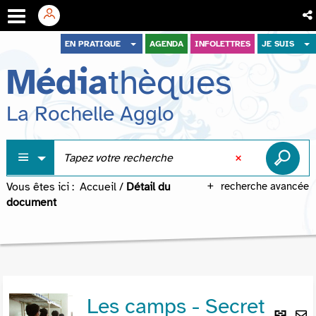
Aller
Aller
Aller
EN PRATIQUE
AGENDA
INFOLETTRES
JE SUIS
au
au
à
Média
thèques
menu
contenu
la
recherche
La Rochelle Agglo
Vous êtes ici :
Accueil
/
Détail du
recherche avancée
document
Les camps - Secret
Lie