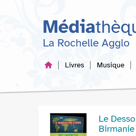
Aller
Aller
Aller
au
au
à
menu
contenu
la
Média
thèq
recherche
La Rochelle Agglo
Livres
Musique
Le Dessou
Birmanie