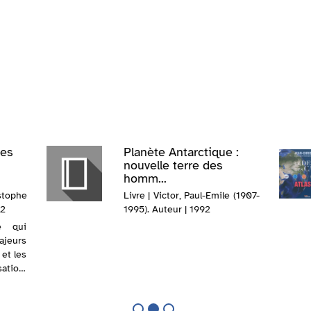
tes
Planète Antarctique :
nouvelle terre des
homm...
istophe
Livre | Victor, Paul-Emile (1907-
12
1995). Auteur | 1992
e qui
ajeurs
et les
sation,
ique,
dition
lectre