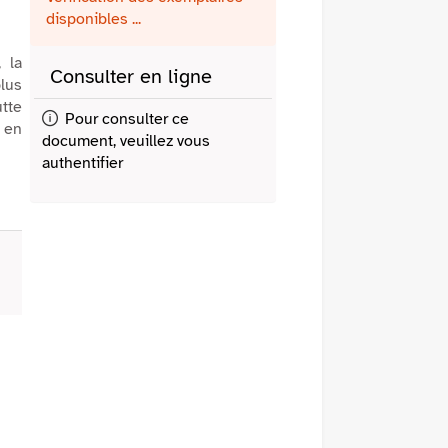
fenêtre)
mail
disponibles ...
 la
Consulter en ligne
lus
utte
Pour consulter ce
 en
document, veuillez vous
authentifier