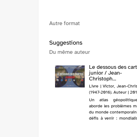
Autre format
Suggestions
Du même auteur
Le dessous des car
junior / Jean-
Christoph...
Livre | Victor, Jean-Chr
(1947-2016). Auteur | 20
Un atlas géopolitiqu
aborde les problèmes m
du monde contemporain 
défis à venir : mondiali
réchauffement climat
biodiversité, etc. E
compacte réactualisée. E