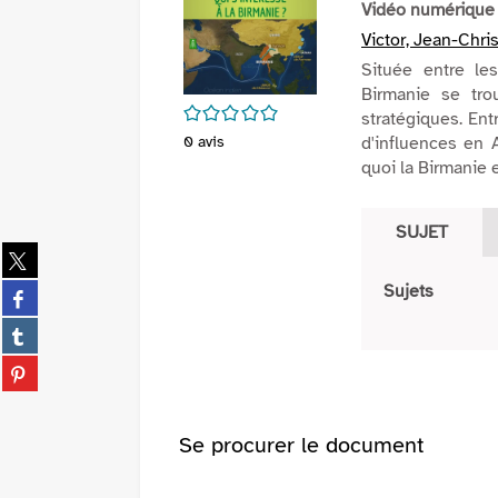
Vidéo numérique
Victor, Jean-Chri
Située entre le
Birmanie se tro
/5
stratégiques. Ent
0
avis
d'influences en
quoi la Birmanie 
SUJET
Partager
sur
Partager
Sujets
twitter
sur
(Nouvelle
Partager
facebook
fenêtre)
sur
(Nouvelle
Partager
tumblr
fenêtre)
sur
(Nouvelle
pinterest
fenêtre)
(Nouvelle
Se procurer le document
fenêtre)