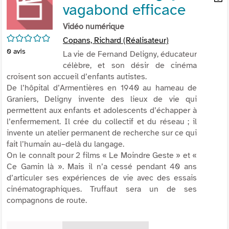
vagabond efficace
per
En
(Nou
par
Vidéo numérique
fenê
mai
/5
Copans, Richard (Réalisateur)
0
avis
La vie de Fernand Deligny, éducateur
célèbre, et son désir de cinéma
croisent son accueil d’enfants autistes.
De l’hôpital d’Armentières en 1940 au hameau de
Graniers, Deligny invente des lieux de vie qui
permettent aux enfants et adolescents d’échapper à
l’enfermement. Il crée du collectif et du réseau ; il
invente un atelier permanent de recherche sur ce qui
fait l’humain au–delà du langage.
On le connaît pour 2 films « Le Moindre Geste » et «
Ce Gamin là ». Mais il n’a cessé pendant 40 ans
d’articuler ses expériences de vie avec des essais
cinématographiques. Truffaut sera un de ses
compagnons de route.