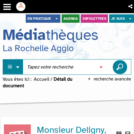
Aller
Aller
Aller
EN PRATIQUE
AGENDA
INFOLETTRES
JE SUIS
au
au
à
Média
thèques
menu
contenu
la
recherche
La Rochelle Agglo
Vous êtes ici :
Accueil
/
Détail du
recherche avancée
document
Monsieur Deligny,
Lie