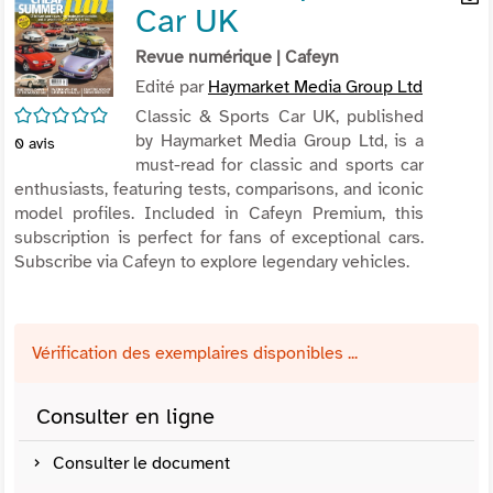
Car UK
per
En
(Nou
par
Revue numérique
| Cafeyn
fenê
mai
Edité par
Haymarket Media Group Ltd
/5
Classic & Sports Car UK, published
by Haymarket Media Group Ltd, is a
0
avis
must-read for classic and sports car
enthusiasts, featuring tests, comparisons, and iconic
model profiles. Included in Cafeyn Premium, this
subscription is perfect for fans of exceptional cars.
Subscribe via Cafeyn to explore legendary vehicles.
Vérification des exemplaires disponibles ...
Consulter en ligne
Consulter le document