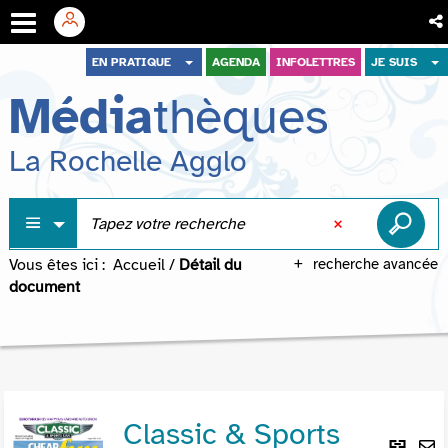
Aller
Aller
Aller
EN PRATIQUE
AGENDA
INFOLETTRES
JE SUIS
au
au
à
Média
thèques
menu
contenu
la
recherche
La Rochelle Agglo
Vous êtes ici :
Accueil
/
Détail du
recherche avancée
document
Classic & Sports
Lie