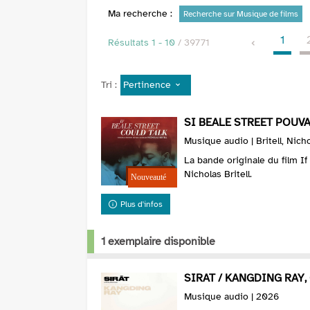
Ma recherche :
Recherche sur Musique de films
1
Résultats
1
-
10
/ 39771
Pertinence
Tri :
SI BEALE STREET POUVAI
Musique audio | Britell, Nich
La bande originale du film If
Nicholas Britell.
Plus d'infos
1 exemplaire disponible
SIRAT / KANGDING RAY,
Musique audio | 2026