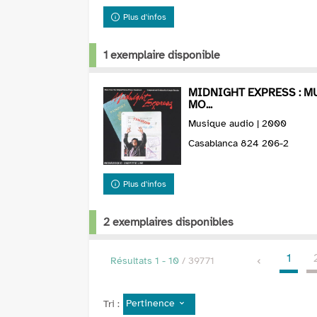
Plus d'infos
1 exemplaire disponible
MIDNIGHT EXPRESS : M
MO...
Musique audio | 2000
Casablanca 824 206-2
Plus d'infos
2 exemplaires disponibles
1
Résultats
1
-
10
/ 39771
Pertinence
Tri :