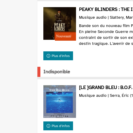
PEAKY BLINDERS : THE 
Musique audio | Slattery, Mar
Bande son du nouveau film Peaky Blinder
En pleine Seconde Guerre m
contraint de sortir de son exi
destin tragique. L'avenir de s
Plus d'infos
Indisponible
[LE ]GRAND BLEU : B.O.F
Musique audio | Serra, Éric (
Plus d'infos