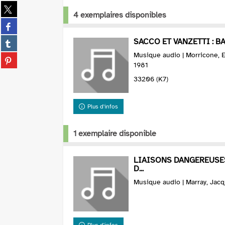
Partager
4 exemplaires disponibles
sur
Partager
twitter
sur
(Nouvelle
Partager
SACCO ET VANZETTI : BA
facebook
fenêtre)
sur
Musique audio | Morricone, 
(Nouvelle
Partager
tumblr
1981
fenêtre)
sur
(Nouvelle
pinterest
33206 (K7)
fenêtre)
(Nouvelle
fenêtre)
Plus d'infos
1 exemplaire disponible
LIAISONS DANGEREUSES
D...
Musique audio | Marray, Jac
Plus d'infos