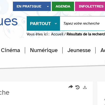
EN PRATIQUE
AGENDA
INFOLETTRES
ues
PARTOUT
Vous êtes ici :
Accueil
/
Résultats de la recher
Cinéma
Numérique
Jeunesse
A
rche
Partager
Historique
Exports
l'URL
de