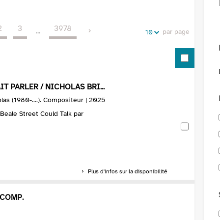
de
vos
la
recherches
2
3
3978
recherche
...
par page
10
T PARLER / NICHOLAS BRI...
olas (1980-....). Compositeur | 2025
 Beale Street Could Talk par
Plus d'infos sur la disponibilité
 COMP.