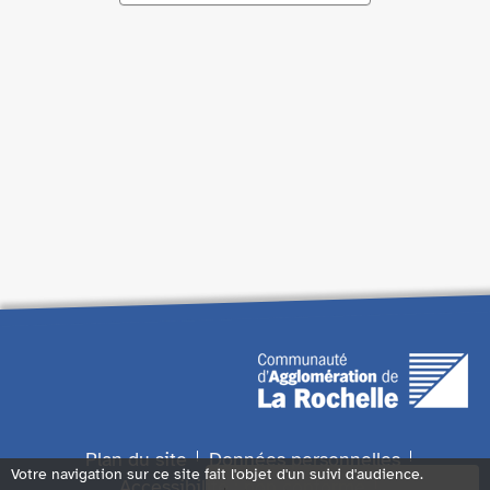
Plan du site
Données personnelles
Votre navigation sur ce site fait l'objet d'un suivi d'audience.
Accessibilité : non conforme