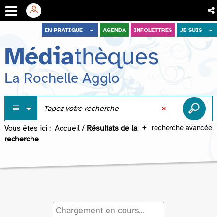
Aller
Aller
Aller
EN PRATIQUE
AGENDA
INFOLETTRES
JE SUIS
au
au
à
Média
thèques
menu
contenu
la
recherche
La Rochelle Agglo
Vous êtes ici :
Accueil
/
Résultats de la
recherche avancée
recherche
Chargement en cours...