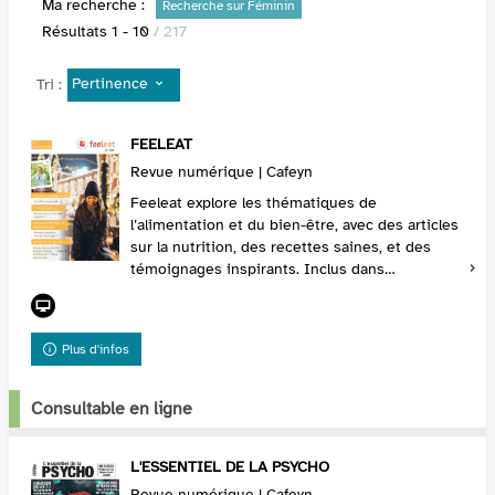
Ma recherche :
Recherche sur Féminin
Résultats
1
-
10
/ 217
Pertinence
Tri :
FEELEAT
Revue numérique | Cafeyn
Feeleat explore les thématiques de
l’alimentation et du bien-être, avec des articles
sur la nutrition, des recettes saines, et des
témoignages inspirants. Inclus dans
l’abonnement Cafeyn Premium, ce titre est
parfait pour adopter ...
Plus d'infos
Consultable en ligne
L'ESSENTIEL DE LA PSYCHO
Revue numérique | Cafeyn