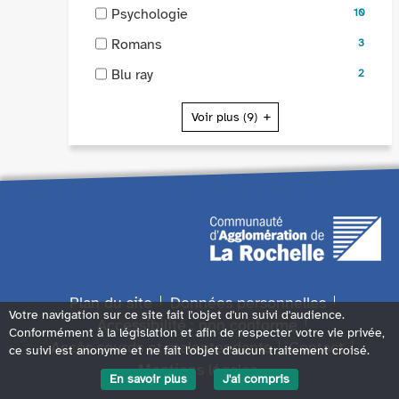
16
recherche
-
-
Psychologie
10
résultats
est
cocher
10
-
-
Romans
mise
3
pour
résultats
cocher
3
à
ajouter
-
-
Blu ray
2
pour
résultats
jour
le
cocher
2
ajouter
-
automatiquement
filtre
pour
résultats
Voir plus
(9)
le
cocher
-
ajouter
-
filtre
pour
la
le
cocher
-
ajouter
recherche
filtre
pour
la
le
est
-
ajouter
recherche
filtre
mise
la
le
est
-
à
recherche
filtre
mise
la
jour
est
-
à
recherche
automatiquement
mise
la
jour
est
à
recherche
automatiquement
mise
Plan du site
Données personnelles
jour
est
Votre navigation sur ce site fait l'objet d'un suivi d'audience.
à
Accessibilité : non conforme
automatiquement
mise
Conformément à la législation et afin de respecter votre vie privée,
jour
Accès sourds et malentendants
Contact
à
ce suivi est anonyme et ne fait l'objet d'aucun traitement croisé.
automatiquement
jour
Mentions légales
En savoir plus
J'ai compris
automatiquement