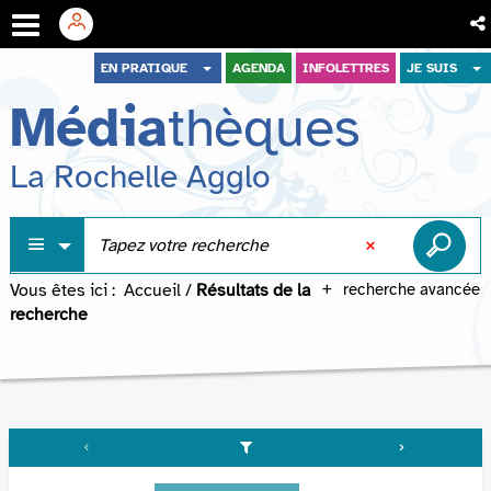
Aller
Aller
Aller
EN PRATIQUE
AGENDA
INFOLETTRES
JE SUIS
au
au
à
Média
thèques
menu
contenu
la
recherche
La Rochelle Agglo
Vous êtes ici :
Accueil
/
Résultats de la
recherche avancée
recherche