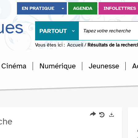
EN PRATIQUE
AGENDA
INFOLETTRES
ues
PARTOUT
Vous êtes ici :
Accueil
/
Résultats de la recher
Cinéma
Numérique
Jeunesse
A
rche
Partager
Historique
Exports
l'URL
de