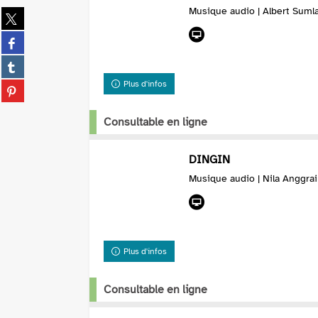
Musique audio | Albert Suml
Partager
sur
Partager
twitter
sur
(Nouvelle
Partager
facebook
fenêtre)
sur
(Nouvelle
Plus d'infos
Partager
tumblr
fenêtre)
sur
(Nouvelle
pinterest
Consultable en ligne
fenêtre)
(Nouvelle
fenêtre)
DINGIN
Musique audio | Nila Anggrai
Plus d'infos
Consultable en ligne