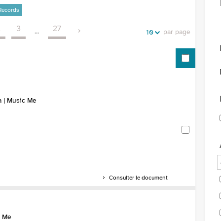
de
vos
Records
la
recherches
2
3
27
recherche
...
par page
10
a | Music Me
Consulter le document
c Me