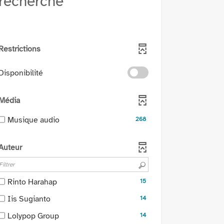
recherche
Restrictions
-
Disponibilité
cocher
pour
Média
ajouter
le
-
Musique audio
268
filtre
268
-
résultats
Auteur
la
-
recherche
cocher
est
pour
mise
-
Rinto Harahap
15
ajouter
à
15
le
-
Iis Sugianto
14
jour
résultats
filtre
14
automatiquement
-
-
Lolypop Group
14
-
résultats