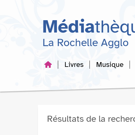
Aller
Aller
Aller
au
au
à
menu
contenu
la
Média
thèq
recherche
La Rochelle Agglo
Livres
Musique
Résultats de la reche