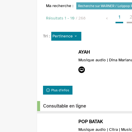
Ma recherche :
Recherche sur WARNER / Lolypop 
1
Résultats
1
-
10
/ 268
Pertinence
Tri :
AYAH
Musique audio | Dina Marian
Plus d'infos
Consultable en ligne
POP BATAK
Musique audio | Citra | Musi