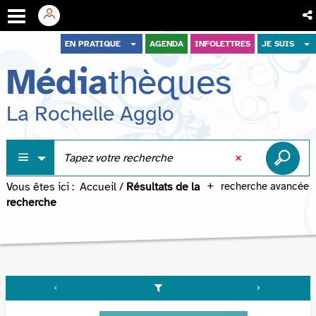
Aller
Aller
Aller
EN PRATIQUE
AGENDA
INFOLETTRES
JE SUIS
au
au
à
Média
thèques
menu
contenu
la
recherche
La Rochelle Agglo
Vous êtes ici :
Accueil
/
Résultats de la
recherche avancée
recherche