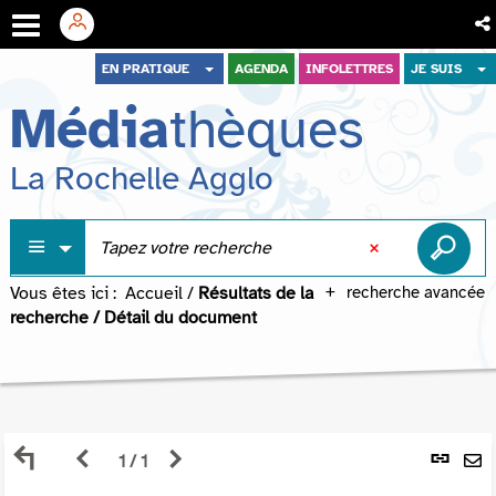
Aller
Aller
Aller
EN PRATIQUE
AGENDA
INFOLETTRES
JE SUIS
au
au
à
Média
thèques
menu
contenu
la
recherche
La Rochelle Agglo
Vous êtes ici :
Accueil
/
Résultats de la
recherche avancée
recherche
/
Détail du document
Retour
Page
Page
L
1 / 1