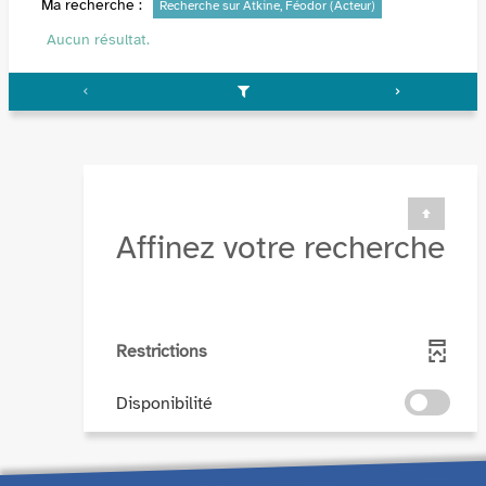
Ma recherche :
Recherche sur Atkine, Féodor (Acteur)
Aucun résultat.
Affinez votre recherche
Restrictions
-
Disponibilité
cocher
pour
ajouter