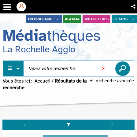
Aller
Aller
Aller
EN PRATIQUE
AGENDA
INFOLETTRES
JE SUIS
au
au
à
Média
thèques
menu
contenu
la
recherche
La Rochelle Agglo
Vous êtes ici :
Accueil
/
Résultats de la
recherche avancée
recherche