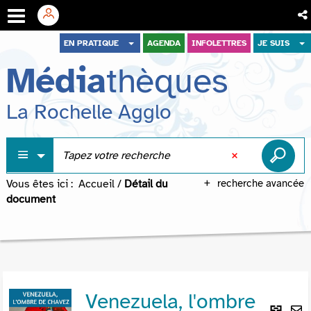
Aller
Aller
Aller
EN PRATIQUE
AGENDA
INFOLETTRES
JE SUIS
au
au
à
Média
thèques
menu
contenu
la
recherche
La Rochelle Agglo
Vous êtes ici :
Accueil
/
Détail du
recherche avancée
document
Venezuela, l'ombre
Lie