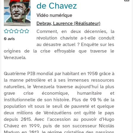
de Chavez
per
En
(Nou
par
Vidéo numérique
fenê
mai
Debray, Laurence (Réalisateur)
/5
Comment, en deux décennies, la
révolution chaviste a-t-elle conduit
0
avis
au désastre actuel ? Enquête sur les
origines de la crise effroyable que traverse le
Venezuela.
Quatrième PIB mondial par habitant en 1950 grâce à
la manne pétrolière et à ses immenses ressources
naturelles, le Venezuela traverse aujourd’hui la plus
grave crise économique, humanitaire et
institutionnelle de son histoire. Plus de 90 % de la
population vit sous le seuil de pauvreté et quelque
deux millions de Vénézuéliens ont quitté le pays
depuis 2015. Avec l’accession au pouvoir d’Hugo
Chávez en 1999, puis de son successeur Nicolás
Maduro en 2013, le régime cristallise des passions