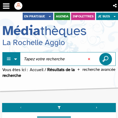
Aller
Aller
Aller
EN PRATIQUE
AGENDA
INFOLETTRES
JE SUIS
au
au
à
Média
thèques
menu
contenu
la
recherche
La Rochelle Agglo
Vous êtes ici :
Accueil
/
Résultats de la
recherche avancée
recherche