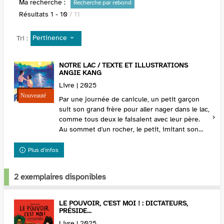
Ma recherche :
Recherche par rebond
Résultats
1
-
10
/ 11
Pertinence
Tri :
NOTRE LAC / TEXTE ET ILLUSTRATIONS
ANGIE KANG
Livre | 2025
Par une journée de canicule, un petit garçon
suit son grand frère pour aller nager dans le lac,
comme tous deux le faisaient avec leur père.
Au sommet d'un rocher, le petit, imitant son
aîné, se déshabille, s'étire et s'approche d...
Plus d'infos
2 exemplaires disponibles
LE POUVOIR, C'EST MOI ! : DICTATEURS,
PRÉSIDE...
Livre | 2025