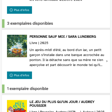
Plus d'infos
3 exemplaires disponibles
PERSONNE SAUF MOI / SARA LUNDBERG
Livre | 2025
Un après-midi d'été, au bord d'un lac, un petit
garçon s'installe dans une barque accrochée au
ponton. Il la détache sans que sa mère ne s'en
aperçoive et part découvrir le monde tel qu'il
est, tantôt calme, tourbillonnant ou surp...
Plus d'infos
1 exemplaire disponible
LE JEU DU PLUS QU'UN JOUR / AUDREY
POUSSIER
Livre | Poussier, Audrey (1978-....). Auteur | 2025