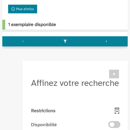
au pied d'une montagne, jusqu'à ce qu'il ...
Plus d'infos
1 exemplaire disponible
Affinez votre recherche
Restrictions
-
Disponibilité