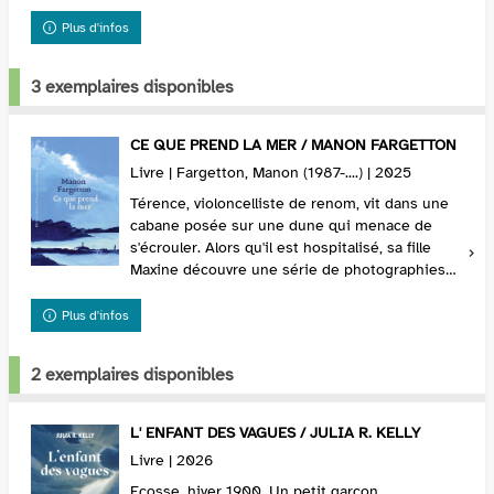
Un été, à Sète, sa ville natale, il fait la ...
Plus d'infos
3 exemplaires disponibles
CE QUE PREND LA MER / MANON FARGETTON
Livre | Fargetton, Manon (1987-....) | 2025
Térence, violoncelliste de renom, vit dans une
cabane posée sur une dune qui menace de
s'écrouler. Alors qu'il est hospitalisé, sa fille
Maxine découvre une série de photographies
dans un tiroir. Intriguée, elle part à la
recherch...
Plus d'infos
2 exemplaires disponibles
L' ENFANT DES VAGUES / JULIA R. KELLY
Livre | 2026
Ecosse, hiver 1900. Un petit garçon