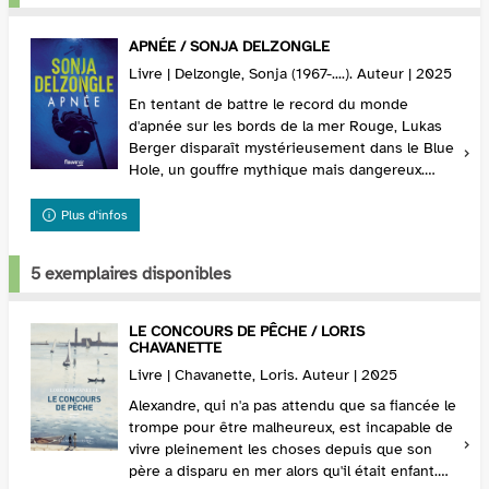
APNÉE / SONJA DELZONGLE
Livre | Delzongle, Sonja (1967-....). Auteur | 2025
En tentant de battre le record du monde
d'apnée sur les bords de la mer Rouge, Lukas
Berger disparaît mystérieusement dans le Blue
Hole, un gouffre mythique mais dangereux.
Lorsqu'un corps mutilé d'un autre plongeur est
découvert ...
Plus d'infos
5 exemplaires disponibles
LE CONCOURS DE PÊCHE / LORIS
CHAVANETTE
Livre | Chavanette, Loris. Auteur | 2025
Alexandre, qui n'a pas attendu que sa fiancée le
trompe pour être malheureux, est incapable de
vivre pleinement les choses depuis que son
père a disparu en mer alors qu'il était enfant.