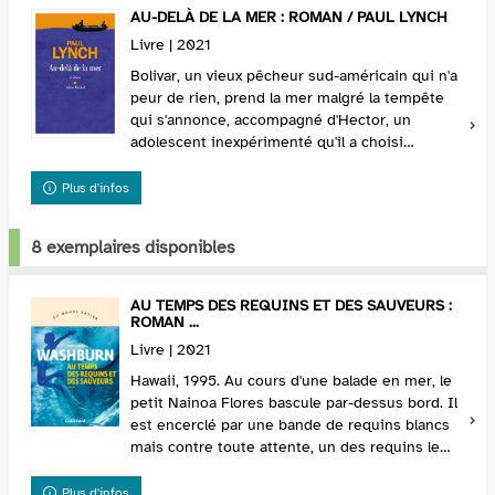
AU-DELÀ DE LA MER : ROMAN / PAUL LYNCH
Livre | 2021
Bolivar, un vieux pêcheur sud-américain qui n'a
peur de rien, prend la mer malgré la tempête
qui s'annonce, accompagné d'Hector, un
adolescent inexpérimenté qu'il a choisi
d'embarquer en remplacement de son
coéquipier habituel. A ...
Plus d'infos
8 exemplaires disponibles
AU TEMPS DES REQUINS ET DES SAUVEURS :
ROMAN ...
Livre | 2021
Hawaii, 1995. Au cours d'une balade en mer, le
petit Nainoa Flores bascule par-dessus bord. Il
est encerclé par une bande de requins blancs
mais contre toute attente, un des requins le
ramène délicatement à sa mère. La famille pre...
Plus d'infos