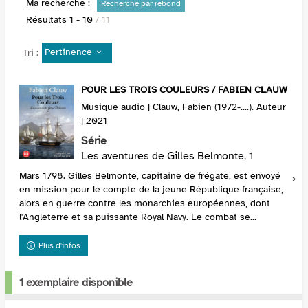
Ma recherche :
Recherche par rebond
Résultats
1
-
10
/ 11
Pertinence
Tri :
POUR LES TROIS COULEURS / FABIEN CLAUW
Musique audio | Clauw, Fabien (1972-....). Auteur
| 2021
Série
Les aventures de Gilles Belmonte
, 1
Mars 1798. Gilles Belmonte, capitaine de frégate, est envoyé
en mission pour le compte de la jeune République française,
alors en guerre contre les monarchies européennes, dont
l'Angleterre et sa puissante Royal Navy. Le combat se...
Plus d'infos
1 exemplaire disponible