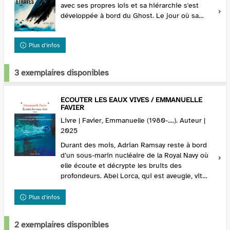
avec ses propres lois et sa hiérarchie s'est
développée à bord du Ghost. Le jour où sa
mère meurt, le jeune marin Petit Roux, 15 ans,
est prê...
Plus d'infos
3 exemplaires disponibles
ECOUTER LES EAUX VIVES / EMMANUELLE
FAVIER
Livre | Favier, Emmanuelle (1980-....). Auteur |
2025
Durant des mois, Adrian Ramsay reste à bord
d’un sous-marin nucléaire de la Royal Navy où
elle écoute et décrypte les bruits des
profondeurs. Abel Lorca, qui est aveugle, vit
près de la mer, en Bretagne. Une passion
dévorante naît...
Plus d'infos
2 exemplaires disponibles