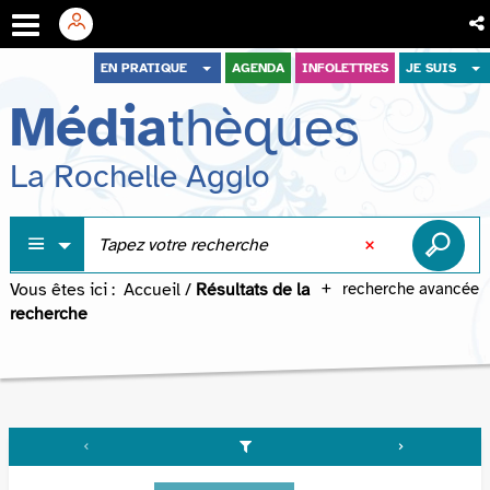
Aller
Aller
Aller
EN PRATIQUE
AGENDA
INFOLETTRES
JE SUIS
au
au
à
Média
thèques
menu
contenu
la
recherche
La Rochelle Agglo
Vous êtes ici :
Accueil
/
Résultats de la
recherche avancée
recherche