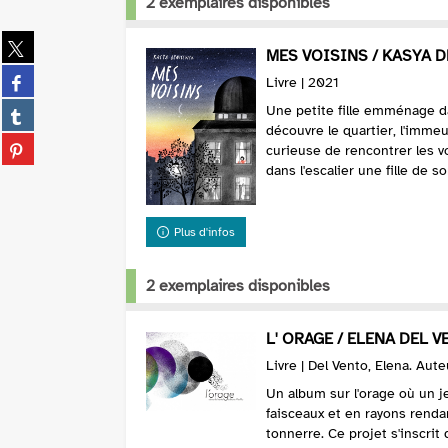
2 exemplaires disponibles
Partager
MES VOISINS / KASYA 
sur
Partager
Livre | 2021
twitter
sur
(Nouvelle
Partager
Une petite fille emménage d
facebook
fenêtre)
sur
découvre le quartier, l'immeu
(Nouvelle
Partager
curieuse de rencontrer les vo
tumblr
fenêtre)
sur
dans l'escalier une fille de s
(Nouvelle
pinterest
fenêtre)
(Nouvelle
fenêtre)
Plus d'infos
2 exemplaires disponibles
L' ORAGE / ELENA DEL V
Livre | Del Vento, Elena. Aute
Un album sur l'orage où un j
faisceaux et en rayons rend
tonnerre. Ce projet s'inscri