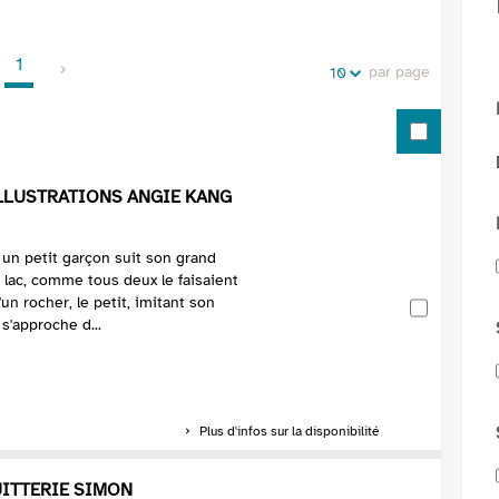
de
vos
la
recherches
1
recherche
par page
10
ILLUSTRATIONS ANGIE KANG
 un petit garçon suit son grand
e lac, comme tous deux le faisaient
n rocher, le petit, imitant son
 s'approche d...
Plus d'infos sur la disponibilité
UITTERIE SIMON