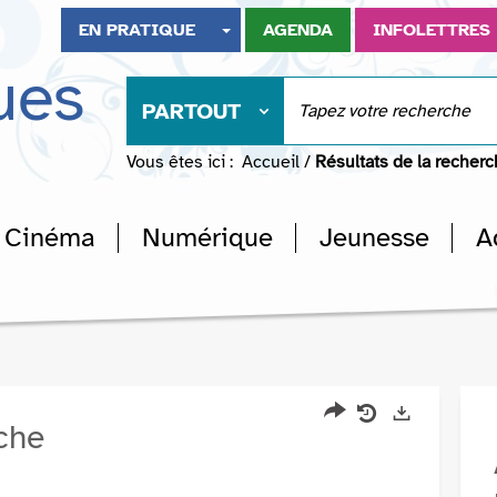
EN PRATIQUE
AGENDA
INFOLETTRES
ues
PARTOUT
Vous êtes ici :
Accueil
/
Résultats de la recher
Cinéma
Numérique
Jeunesse
A
rche
Partager
Historique
Exports
l'URL
de