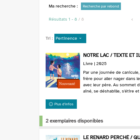
Ma recherche :
Recherche par rebond
Résultats
1
-
8
/ 8
Pertinence
Tri :
NOTRE LAC / TEXTE ET 
Livre | 2025
Par une journée de canicule,
frère pour aller nager dans l
avec leur père. Au sommet d'u
aîné, se déshabille, s'étire et
Plus d'infos
2 exemplaires disponibles
LE RENARD PERCHÉ / Q