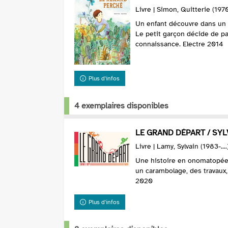
Livre | Simon, Quitterie (1970-
Un enfant découvre dans un a
Le petit garçon décide de pat
connaissance. Electre 2014
Plus d'infos
4 exemplaires disponibles
LE GRAND DÉPART / SY
Livre | Lamy, Sylvain (1983-...
Une histoire en onomatopée
un carambolage, des travaux,
2020
Plus d'infos