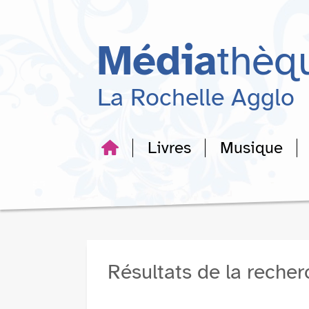
Aller
Aller
Aller
au
au
à
menu
contenu
la
Média
thèq
recherche
La Rochelle Agglo
Livres
Musique
Résultats de la reche