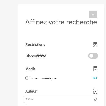
Affinez votre recherche
Restrictions
-
Disponibilité
cocher
pour
Média
ajouter
le
-
Livre numérique
164
filtre
164
-
résultats
Auteur
la
-
recherche
cocher
est
pour