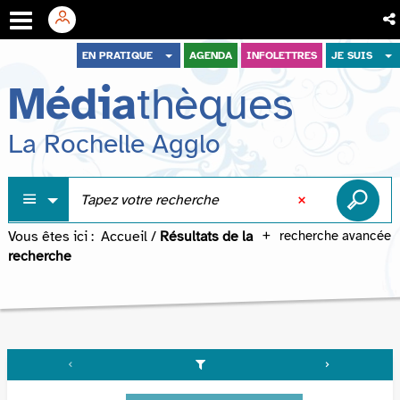
Aller
Aller
Aller
EN PRATIQUE
AGENDA
INFOLETTRES
JE SUIS
au
au
à
Média
thèques
menu
contenu
la
recherche
La Rochelle Agglo
Vous êtes ici :
Accueil
/
Résultats de la
recherche avancée
recherche