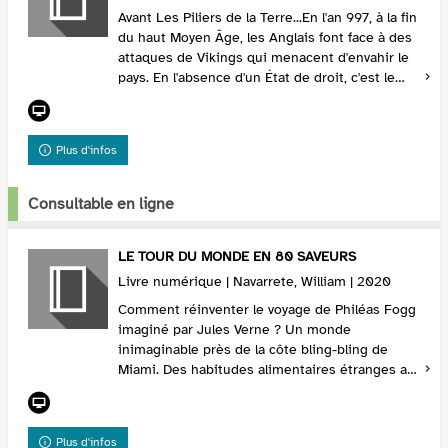
Avant Les Piliers de la Terre...En l'an 997, à la fin
du haut Moyen Âge, les Anglais font face à des
attaques de Vikings qui menacent d'envahir le
pays. En l'absence d'un État de droit, c'est le
règne du chaos.Dans cette période t...
Plus d'infos
Consultable en ligne
LE TOUR DU MONDE EN 80 SAVEURS
Livre numérique | Navarrete, William | 2020
Comment réinventer le voyage de Philéas Fogg
imaginé par Jules Verne ? Un monde
inimaginable près de la côte bling-bling de
Miami. Des habitudes alimentaires étranges au
Malawi. Une attirance fatale à la fin d’un
déjeuner au pied...
Plus d'infos