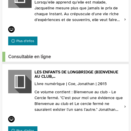
Lorsqu’elle apprend qu’elle est malade,
Jacqueline mesure plus que jamais le prix de
chaque instant. Au crépuscule d’une vie riche
d’expériences et de souvenirs, elle veut faire
partager son goût du bonheur aux deux êtres
qui comp...
Plus d'infos
Consultable en ligne
LES ENFANTS DE LONGBRIDGE (BIENVENUE
AU CLUB,...
Livre numérique | Coe, Jonathan | 2015
Ce volume contient : Bienvenue au club - Le
Cercle fermé. "C’est pour moi une évidence que
Bienvenue au club et Le cercle fermé ne
sauraient exister l’un sans l’autre." Jonathan
Coe. Dans ce diptyque, miroir d’une génération
to...
Plus d'infos