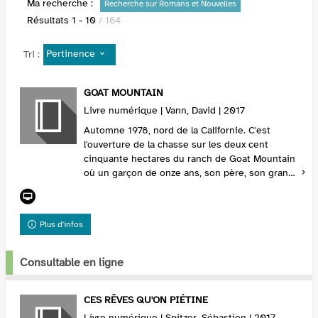
Ma recherche :
Recherche sur Romans et Nouvelles
Résultats
1
-
10
/ 164
Pertinence
Tri :
GOAT MOUNTAIN
Livre numérique | Vann, David | 2017
Automne 1978, nord de la Californie. C'est
l'ouverture de la chasse sur les deux cent
cinquante hectares du ranch de Goat Mountain
où un garçon de onze ans, son père, son grand-
père et un ami de la famille se retrouvent
comme chaq...
Plus d'infos
Consultable en ligne
CES RÊVES QU'ON PIÉTINE
Livre numérique | Spitzer, Sébastien | 2017