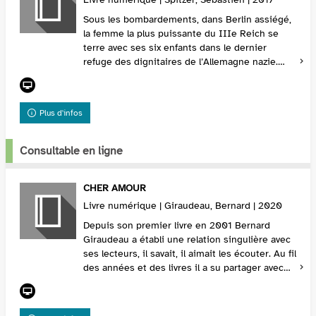
Sous les bombardements, dans Berlin assiégé,
la femme la plus puissante du IIIe Reich se
terre avec ses six enfants dans le dernier
refuge des dignitaires de l’Allemagne nazie.
L’ambitieuse s’est hissée jusqu’aux plus hautes
march...
Plus d'infos
Consultable en ligne
CHER AMOUR
Livre numérique | Giraudeau, Bernard | 2020
Depuis son premier livre en 2001 Bernard
Giraudeau a établi une relation singulière avec
ses lecteurs, il savait, il aimait les écouter. Au fil
des années et des livres il a su partager avec
eux sa réflexion devant la vie et la ma...