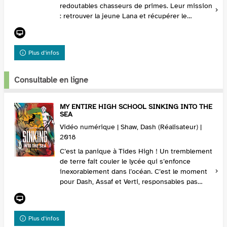
redoutables chasseurs de primes. Leur mission
: retrouver la jeune Lana et récupérer le
précieux et compromettant objet qu’elle lui a
volé... Nouveau délire ...
Plus d'infos
Consultable en ligne
MY ENTIRE HIGH SCHOOL SINKING INTO THE
SEA
Vidéo numérique | Shaw, Dash (Réalisateur) |
2018
C’est la panique à Tides High ! Un tremblement
de terre fait couler le lycée qui s’enfonce
inexorablement dans l’océan. C’est le moment
pour Dash, Assaf et Verti, responsables pas
vraiment populaires du journal de l’école, de
mont...
Plus d'infos