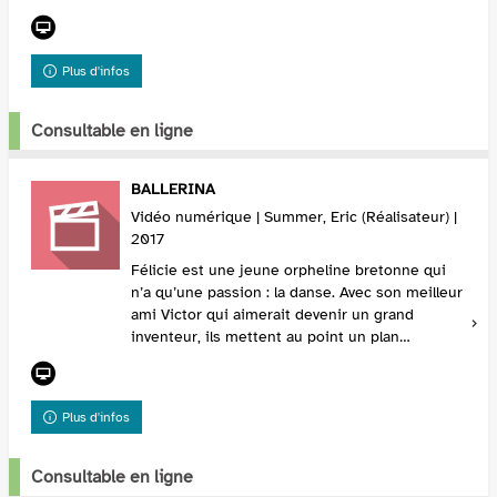
camp de transit. Le jour de la crémation de sa...
Plus d'infos
Consultable en ligne
BALLERINA
Vidéo numérique | Summer, Eric (Réalisateur) |
2017
Félicie est une jeune orpheline bretonne qui
n’a qu’une passion : la danse. Avec son meilleur
ami Victor qui aimerait devenir un grand
inventeur, ils mettent au point un plan
rocambolesque pour s’échapper de l’orphelinat,
directio...
Plus d'infos
Consultable en ligne