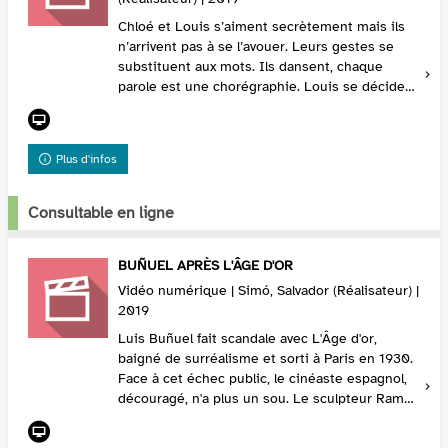
Chloé et Louis s’aiment secrètement mais ils
n’arrivent pas à se l’avouer. Leurs gestes se
substituent aux mots. Ils dansent, chaque
parole est une chorégraphie. Louis se décide
un soir à inviter Chloé à dîner chez lui. Quand
elle...
Plus d'infos
Consultable en ligne
BUÑUEL APRÈS L'ÂGE D'OR
Vidéo numérique | Simó, Salvador (Réalisateur) |
2019
Luis Buñuel fait scandale avec L'Âge d'or,
baigné de surréalisme et sorti à Paris en 1930.
Face à cet échec public, le cinéaste espagnol,
découragé, n'a plus un sou. Le sculpteur Ramon
Acin achète un ticket gagnant de loterie et ...