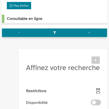
Plus d'infos
Consultable en ligne
Affinez votre recherche
Restrictions
-
Disponibilité
cocher