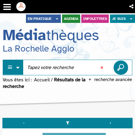
Aller
Aller
Aller
EN PRATIQUE
AGENDA
INFOLETTRES
JE SUIS
au
au
à
Média
thèques
menu
contenu
la
recherche
La Rochelle Agglo
Vous êtes ici :
Accueil
/
Résultats de la
recherche avancée
recherche