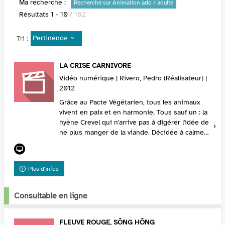
Ma recherche :
Recherche sur Animation ado / adulte
Résultats
1
-
10
/ 182
Pertinence
Tri :
LA CRISE CARNIVORE
Vidéo numérique | Rivero, Pedro (Réalisateur) |
2012
Grâce au Pacte Végétarien, tous les animaux
vivent en paix et en harmonie. Tous sauf un : la
hyène Crevel qui n'arrive pas à digérer l'idée de
ne plus manger de la viande. Décidée à calmer
son appétit, elle va une nuit au cim...
Plus d'infos
Consultable en ligne
FLEUVE ROUGE, SÔNG HÔNG