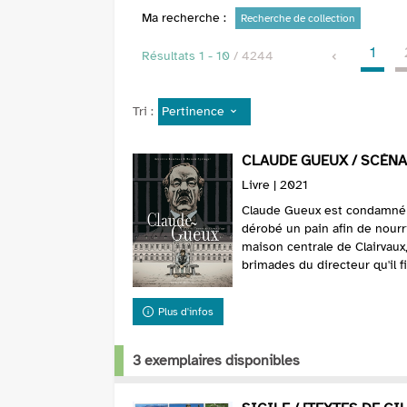
Ma recherche :
Recherche de collection
1
Résultats
1
-
10
/ 4244
Pertinence
Tri :
CLAUDE GUEUX / SCÉN
Livre | 2021
Claude Gueux est condamné à
dérobé un pain afin de nourri
maison centrale de Clairvaux, 
brimades du directeur qu'il fin
Plus d'infos
3 exemplaires disponibles