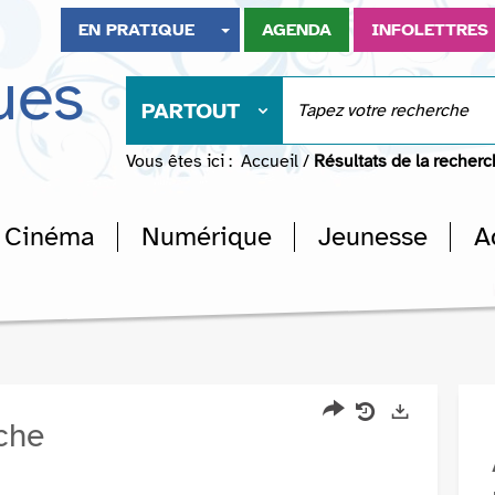
EN PRATIQUE
AGENDA
INFOLETTRES
ues
PARTOUT
Vous êtes ici :
Accueil
/
Résultats de la recher
Cinéma
Numérique
Jeunesse
A
rche
Partager
Historique
Exports
l'URL
de