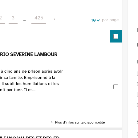
de
vos
la
recherches
2
3
425
recherche
...
par page
10
ARIO SÉVERINE LAMBOUR
 cinq ans de prison après avoir
r sa famille. Emprisonné à la
il subit les humiliations et les
it par tuer. Il es...
Plus d'infos sur la disponibilité