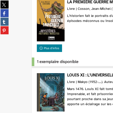
LA PREMIÈRE GUERRE MO
Partager
sur
Livre | Cosson, Jean-Michel (1
Partager
twitter
L'historien fait le portraits 
sur
(Nouvelle
Partager
épisodes méconnus ou insol
facebook
fenêtre)
sur
(Nouvelle
Partager
tumblr
fenêtre)
sur
(Nouvelle
pinterest
fenêtre)
(Nouvelle
Plus d'infos
fenêtre)
1 exemplaire disponible
LOUIS XI : L'UNIVERSEL
Livre | Makyo (1952-....). Aute
Mars 1476. Louis XI fait tomb
imprenable, et fait prisonni
pourtant proche dans sa jeu
apporte un éclairage sur les 