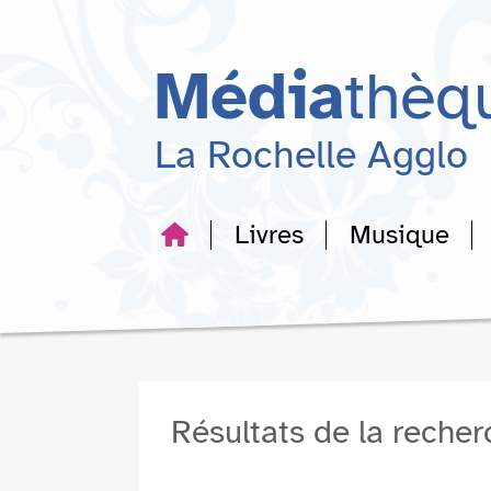
Aller
Aller
Aller
au
au
à
menu
contenu
la
Média
thèq
recherche
La Rochelle Agglo
Livres
Musique
Résultats de la reche