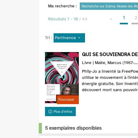
Ma recherche :
Recherche sur Zulma. Veules-les-R
1
2
Résultats
1
-
10
/ 44
Pertinence
Tri :
QUI SE SOUVIENDRA DE 
Livre | Malte, Marcus (1967-...
Phily-Jo a inventé la FreePo
utilise le mouvement à l'int
énergie gratuite. Son inventi
découvert mort sans pouvoir d
Plus d'infos
5 exemplaires disponibles