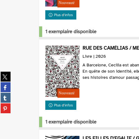
Plus d'infos
1 exemplaire disponible
RUE DES CAMÉLIAS / 
Livre | 2026
A Barcelone, Cecilia est aba
En quête de son identité, ell
Partager
ses histoires d'amour passa
sur
Partager
twitter
sur
(Nouvelle
Partager
facebook
fenêtre)
sur
(Nouvelle
Plus d'infos
Partager
tumblr
fenêtre)
sur
(Nouvelle
pinterest
1 exemplaire disponible
fenêtre)
(Nouvelle
fenêtre)
LES FILLES D'EGALIE /