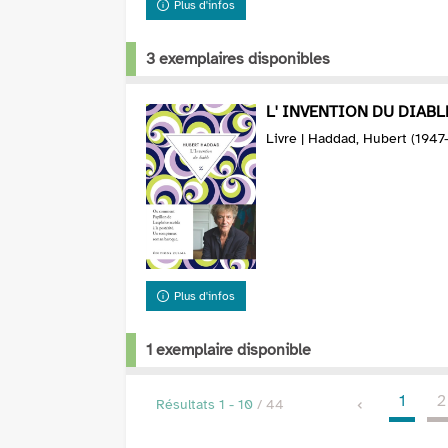
Plus d'infos
3 exemplaires disponibles
L' INVENTION DU DIABLE
Livre | Haddad, Hubert (1947-.
Plus d'infos
1 exemplaire disponible
1
2
Résultats
1
-
10
/ 44