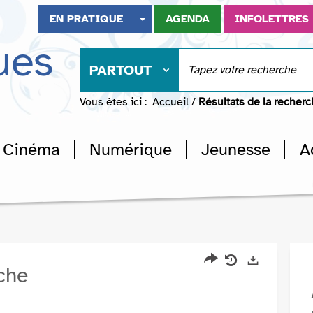
EN PRATIQUE
AGENDA
INFOLETTRES
ues
PARTOUT
Vous êtes ici :
Accueil
/
Résultats de la recher
Cinéma
Numérique
Jeunesse
A
rche
Partager
Historique
Exports
l'URL
de