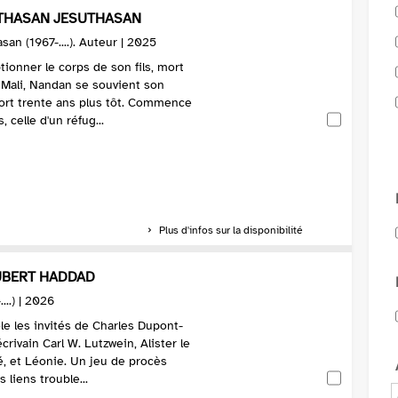
THASAN JESUTHASAN
san (1967-....). Auteur | 2025
tionner le corps de son fils, mort
 Mali, Nandan se souvient son
ort trente ans plus tôt. Commence
, celle d'un réfug...
Plus d'infos sur la disponibilité
HUBERT HADDAD
...) | 2026
e les invités de Charles Dupont-
crivain Carl W. Lutzwein, Alister le
é, et Léonie. Un jeu de procès
 liens trouble...