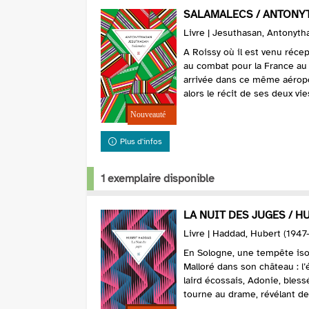
SALAMALECS / ANTONY
Livre | Jesuthasan, Antonytha
A Roissy où il est venu récep
au combat pour la France au
arrivée dans ce même aérop
alors le récit de ses deux vies
Plus d'infos
1 exemplaire disponible
LA NUIT DES JUGES / 
Livre | Haddad, Hubert (1947-.
En Sologne, une tempête isol
Malloré dans son château : l’é
laird écossais, Adonie, bless
tourne au drame, révélant des