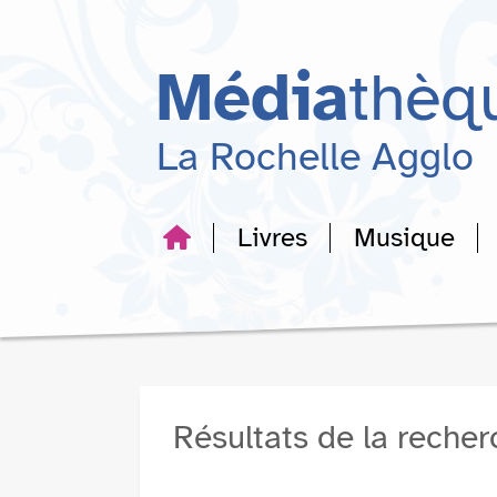
Aller
Aller
Aller
au
au
à
menu
contenu
la
Média
thèq
recherche
La Rochelle Agglo
Livres
Musique
Résultats de la reche