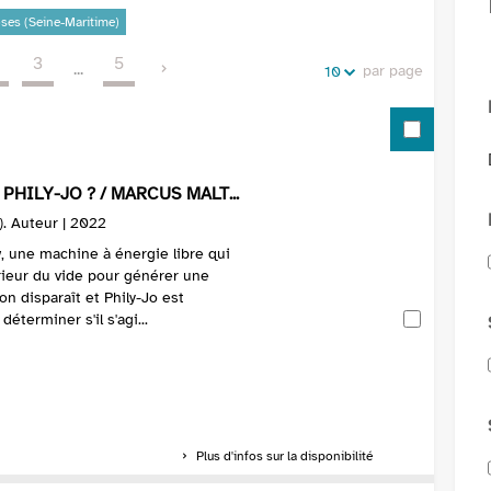
de
vos
oses (Seine-Maritime)
la
recherches
3
5
recherche
...
par page
10
PHILY-JO ? / MARCUS MALT...
.). Auteur | 2022
w, une machine à énergie libre qui
érieur du vide pour générer une
on disparaît et Phily-Jo est
éterminer s'il s'agi...
Plus d'infos sur la disponibilité