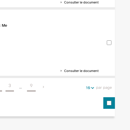
Consulter le document
c Me
Consulter le document
3
9
...
par page
10