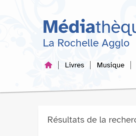
Aller
Aller
Aller
au
au
à
menu
contenu
la
Média
thèq
recherche
La Rochelle Agglo
Livres
Musique
Résultats de la reche