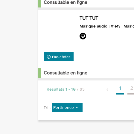
Consultable en ligne
TUT TUT
Musique audio | Xiety | Musi
Plus d'infos
Consultable en ligne
1
2
Résultats
1
-
10
/ 83
Pertinence
Tri :