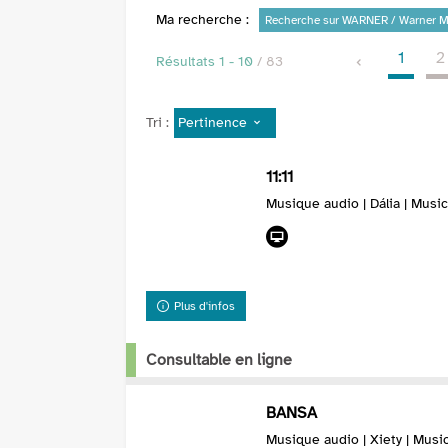
Ma recherche :
Recherche sur WARNER / Warner M
1
2
Résultats
1
-
10
/ 83
Pertinence
Tri :
11:11
Musique audio | Dália | Musi
Plus d'infos
Consultable en ligne
BANSA
Musique audio | Xiety | Musi