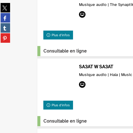
Musique audio | The Synapti
Partager
sur
Partager
twitter
sur
(Nouvelle
Partager
facebook
fenêtre)
sur
(Nouvelle
Plus d'infos
Partager
tumblr
fenêtre)
sur
(Nouvelle
pinterest
Consultable en ligne
fenêtre)
(Nouvelle
fenêtre)
SA3AT W SA3AT
Musique audio | Hala | Musi
Plus d'infos
Consultable en ligne