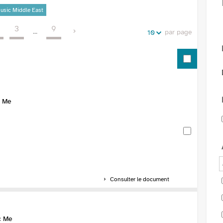
de
vos
usic Middle East
la
recherches
3
9
recherche
...
par page
10
c Me
Consulter le document
c Me