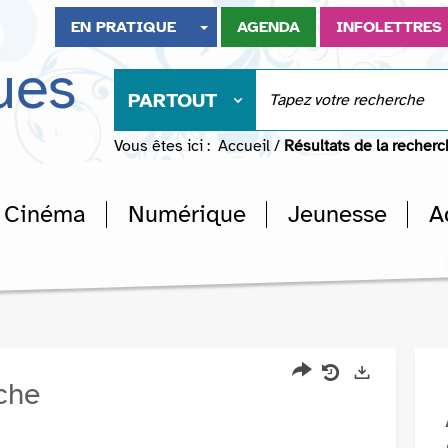
EN PRATIQUE
AGENDA
INFOLETTRES
ues
PARTOUT
Vous êtes ici :
Accueil
/
Résultats de la recher
Cinéma
Numérique
Jeunesse
A
rche
Partager
Historique
Exports
l'URL
de