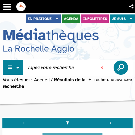
Aller
Aller
Aller
EN PRATIQUE
AGENDA
INFOLETTRES
JE SUIS
au
au
à
Média
thèques
menu
contenu
la
recherche
La Rochelle Agglo
Vous êtes ici :
Accueil
/
Résultats de la
recherche avancée
recherche