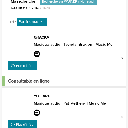
Ma recherche :
Recherche sur WARNER / Nonesuch
Résultats
1
-
10
/ 1046
Pertinence
Tri :
GRACKA
Musique audio | Tyondai Braxton | Music Me
Plus d'infos
Consultable en ligne
YOU ARE
Musique audio | Pat Metheny | Music Me
Plus d'infos