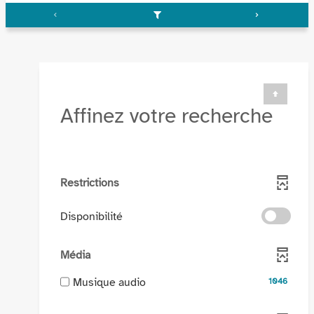
Affinez votre recherche
Restrictions
-
Disponibilité
cocher
pour
Média
ajouter
le
-
Musique audio
1046
filtre
1046
-
résultats