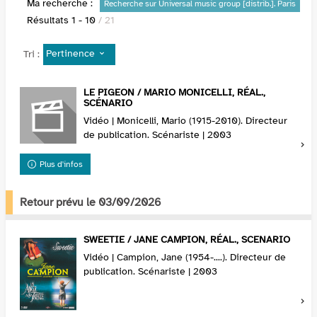
Ma recherche :
Recherche sur Universal music group [distrib.]. Paris
Résultats
1
-
10
/ 21
Pertinence
Tri :
LE PIGEON / MARIO MONICELLI, RÉAL.,
SCÉNARIO
Vidéo | Monicelli, Mario (1915-2010). Directeur
de publication. Scénariste | 2003
Plus d'infos
Retour prévu le 03/09/2026
SWEETIE / JANE CAMPION, RÉAL., SCENARIO
Vidéo | Campion, Jane (1954-....). Directeur de
publication. Scénariste | 2003