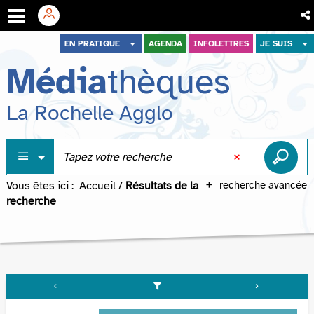
Aller
Aller
Aller
EN PRATIQUE
AGENDA
INFOLETTRES
JE SUIS
au
au
à
Média
thèques
menu
contenu
la
recherche
La Rochelle Agglo
Vous êtes ici :
Accueil
/
Résultats de la
recherche avancée
recherche