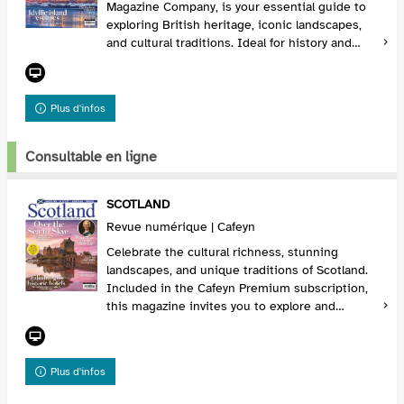
Magazine Company, is your essential guide to
exploring British heritage, iconic landscapes,
and cultural traditions. Ideal for history and
travel enthusiasts, Discover Britain is included...
Plus d'infos
Consultable en ligne
SCOTLAND
Revue numérique | Cafeyn
Celebrate the cultural richness, stunning
landscapes, and unique traditions of Scotland.
Included in the Cafeyn Premium subscription,
this magazine invites you to explore and
discover the heart of Scotland. Subscribe via
Cafeyn fo...
Plus d'infos