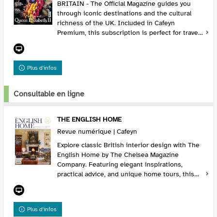
BRITAIN - The Official Magazine guides you
through iconic destinations and the cultural
richness of the UK. Included in Cafeyn
Premium, this subscription is perfect for travel
and heritage enthusiasts. Subscribe via Cafeyn
to unco...
Plus d'infos
Consultable en ligne
THE ENGLISH HOME
Revue numérique | Cafeyn
Explore classic British interior design with The
English Home by The Chelsea Magazine
Company. Featuring elegant inspirations,
practical advice, and unique home tours, this
magazine is a must-read for lovers of refined
décor. Incl...
Plus d'infos