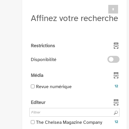
Affinez votre recherche
Restrictions
-
Disponibilité
cocher
pour
Média
ajouter
le
-
Revue numérique
12
filtre
12
-
résultats
Editeur
la
-
recherche
cocher
est
pour
mise
-
The Chelsea Magazine Company
12
ajouter
à
12