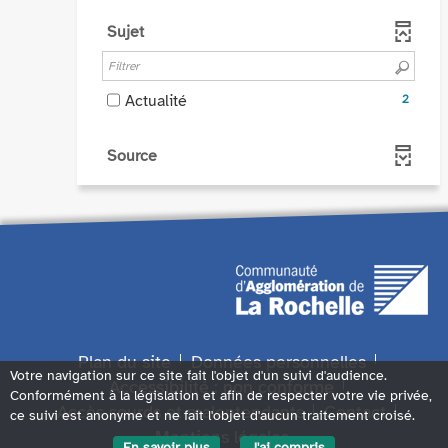
le
jour
résultats
filtre
Sujet
automatiquement
-
-
cocher
la
pour
recherche
-
Actualité
2
ajouter
est
2
le
mise
résultats
filtre
Source
à
-
-
jour
cocher
la
automatiquement
pour
recherche
ajouter
est
le
mise
filtre
à
-
jour
la
automatique
recherche
Plan du site
Données personnelles
est
Votre navigation sur ce site fait l'objet d'un suivi d'audience.
Accessibilité : non conforme
mise
Conformément à la législation et afin de respecter votre vie privée,
à
Accès sourds et malentendants
Contact
ce suivi est anonyme et ne fait l'objet d'aucun traitement croisé.
jour
Mentions légales
En savoir plus
J'ai compris