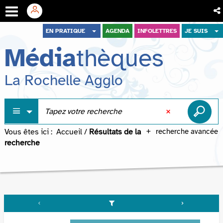
Aller
Aller
Aller
EN PRATIQUE
AGENDA
INFOLETTRES
JE SUIS
au
au
à
Média
thèques
menu
contenu
la
recherche
La Rochelle Agglo
Vous êtes ici :
Accueil
/
Résultats de la
recherche avancée
recherche