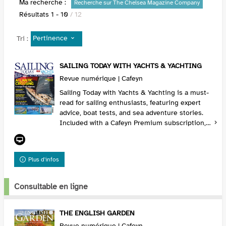
Ma recherche :
Recherche sur The Chelsea Magazine Company
Résultats
1
-
10
/ 12
Pertinence
Tri :
SAILING TODAY WITH YACHTS & YACHTING
Revue numérique | Cafeyn
Sailing Today with Yachts & Yachting is a must-
read for sailing enthusiasts, featuring expert
advice, boat tests, and sea adventure stories.
Included with a Cafeyn Premium subscription,
this magazine inspires all ocean lovers. Sub...
Plus d'infos
Consultable en ligne
THE ENGLISH GARDEN
Revue numérique | Cafeyn