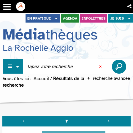
Aller
Aller
Aller
EN PRATIQUE
AGENDA
INFOLETTRES
JE SUIS
au
au
à
Média
thèques
menu
contenu
la
recherche
La Rochelle Agglo
Vous êtes ici :
Accueil
/
Résultats de la
recherche avancée
recherche