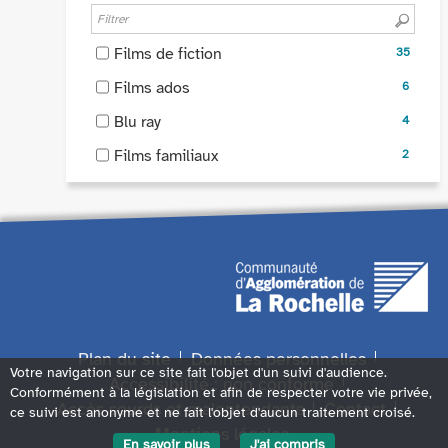
pour
le
cocher
-
ajouter
filtre
pour
la
le
-
Films de fiction
35
-
ajouter
recherche
filtre
35
la
le
-
est
Films ados
6
-
résultats
recherche
filtre
6
mise
la
-
-
Blu ray
est
4
-
résultats
à
recherche
cocher
4
mise
la
-
jour
-
Films familiaux
est
2
pour
résultats
à
recherche
cocher
automatiquement
2
mise
ajouter
-
jour
est
pour
résultats
à
le
cocher
automatiquement
mise
ajouter
-
jour
filtre
pour
à
le
cocher
automatiquement
-
ajouter
jour
filtre
pour
la
le
automatiquement
-
ajouter
recherche
filtre
la
le
est
-
recherche
filtre
mise
la
est
-
Plan du site
Données personnelles
à
recherche
mise
Votre navigation sur ce site fait l'objet d'un suivi d'audience.
la
Accessibilité : non conforme
jour
est
Conformément à la législation et afin de respecter votre vie privée,
à
recherche
automatiquement
mise
Accès sourds et malentendants
Contact
ce suivi est anonyme et ne fait l'objet d'aucun traitement croisé.
jour
est
à
Mentions légales
automatiquement
mise
En savoir plus
J'ai compris