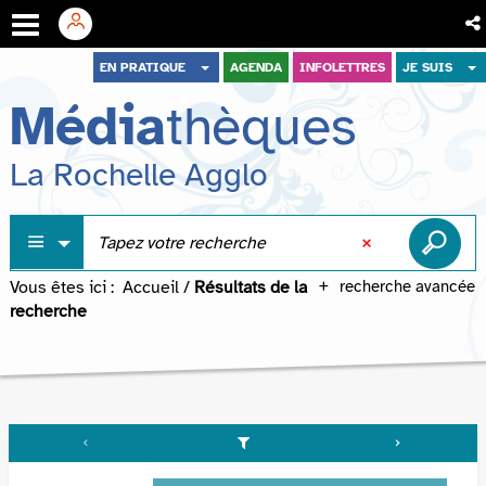
Aller
Aller
Aller
EN PRATIQUE
AGENDA
INFOLETTRES
JE SUIS
au
au
à
Média
thèques
menu
contenu
la
recherche
La Rochelle Agglo
Vous êtes ici :
Accueil
/
Résultats de la
recherche avancée
recherche