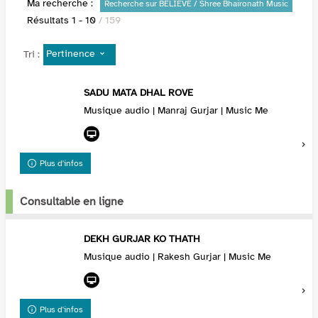
Ma recherche :
Recherche sur BELIEVE / Shree Bhaironath Music
Résultats
1
-
10
/ 159
Pertinence
Tri :
SADU MATA DHAL ROVE
Musique audio | Manraj Gurjar | Music Me
Plus d'infos
Consultable en ligne
DEKH GURJAR KO THATH
Musique audio | Rakesh Gurjar | Music Me
Plus d'infos