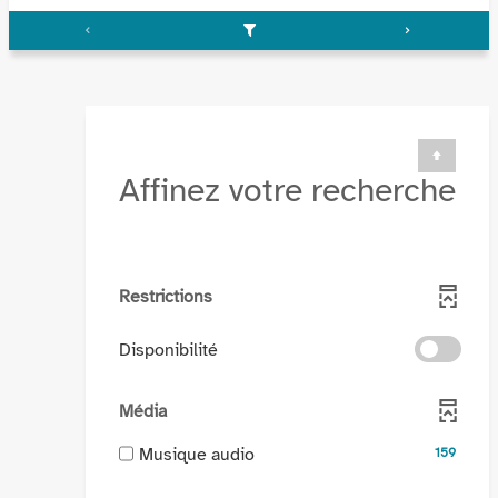
Affinez votre recherche
Restrictions
-
Disponibilité
cocher
pour
Média
ajouter
le
-
Musique audio
159
filtre
159
-