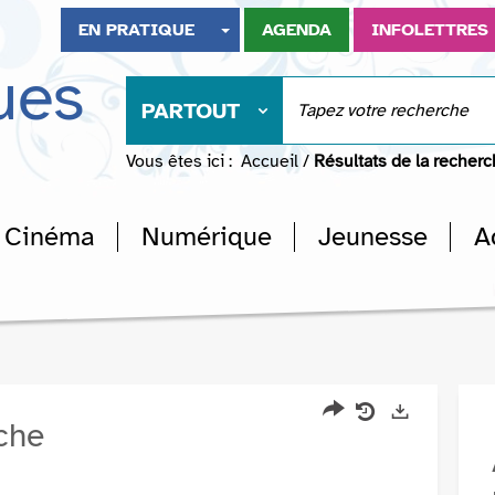
EN PRATIQUE
AGENDA
INFOLETTRES
ues
PARTOUT
Vous êtes ici :
Accueil
/
Résultats de la recher
Cinéma
Numérique
Jeunesse
A
rche
Partager
Historique
Exports
l'URL
de