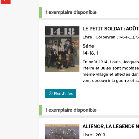
fenêtre)
sur
(Nouvelle
pinterest
1 exemplaire disponible
fenêtre)
(Nouvelle
fenêtre)
LE PETIT SOLDAT : AOÛT
Livre | Corbeyran (1964-....).
Série
14-18
, 1
En août 1914, Louis, Jacques
Pierre et Jules sont mobilisé
même village et affectés da
vont découvrir la guerre et se
Plus d'infos
1 exemplaire disponible
ALIÉNOR, LA LÉGENDE NO
Livre | 2013