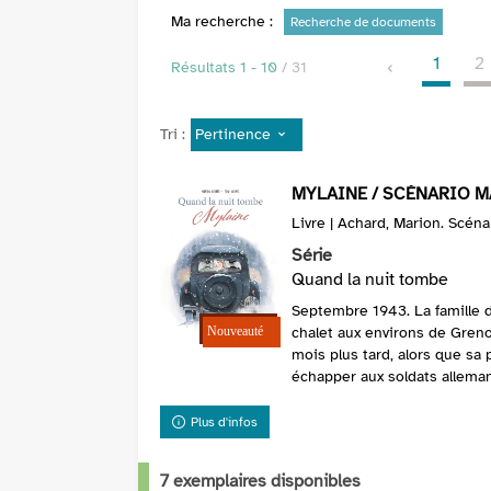
Ma recherche :
Recherche de documents
1
2
Résultats
1
-
10
/ 31
Pertinence
Tri :
MYLAINE / SCÉNARIO 
Livre | Achard, Marion. Scéna
Série
Quand la nuit tombe
Septembre 1943. La famille 
chalet aux environs de Greno
mois plus tard, alors que sa 
échapper aux soldats allemand
Plus d'infos
7 exemplaires disponibles