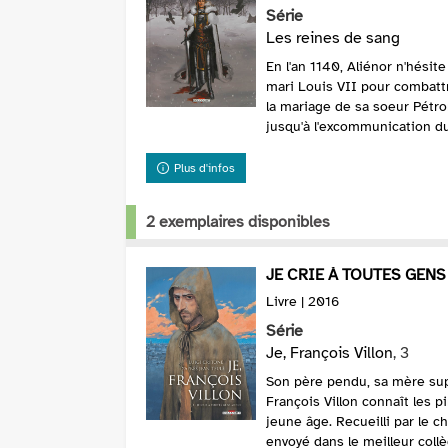
Série
Les reines de sang
En l'an 1140, Aliénor n'hésite
mari Louis VII pour combattr
la mariage de sa soeur Pétron
jusqu'à l'excommunication du 
Plus d'infos
2 exemplaires disponibles
JE CRIE À TOUTES GENS
Livre | 2016
Série
Je, François Villon
, 3
Son père pendu, sa mère sup
François Villon connaît les p
jeune âge. Recueilli par le c
envoyé dans le meilleur collèg