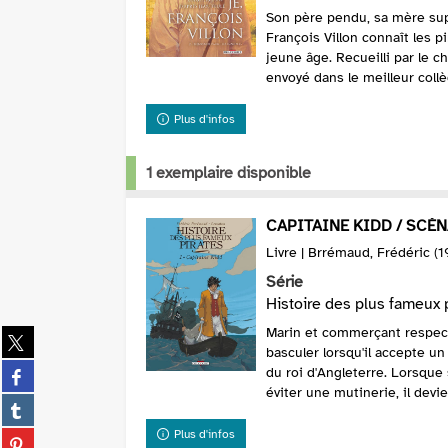
Son père pendu, sa mère sup
François Villon connaît les p
jeune âge. Recueilli par le c
envoyé dans le meilleur collèg
Plus d'infos
1 exemplaire disponible
CAPITAINE KIDD / SCÉ
Livre | Brrémaud, Frédéric (19
Série
Histoire des plus fameux 
Marin et commerçant respecta
Partager
basculer lorsqu'il accepte un
sur
Partager
du roi d'Angleterre. Lorsque
twitter
sur
éviter une mutinerie, il devient
(Nouvelle
Partager
facebook
fenêtre)
sur
(Nouvelle
Plus d'infos
Partager
tumblr