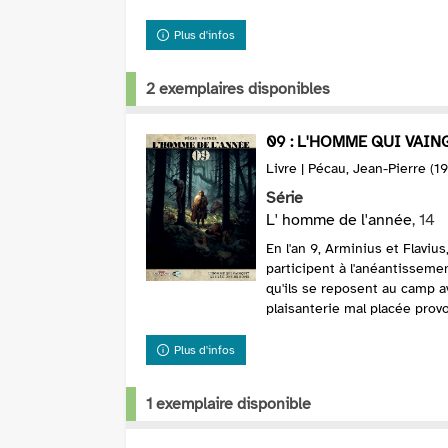
Plus d'infos
2 exemplaires disponibles
09 : L'HOMME QUI VAIN
Livre | Pécau, Jean-Pierre (19
Série
L' homme de l'année
, 14
En l'an 9, Arminius et Flavius
participent à l'anéantisseme
qu'ils se reposent au camp a
plaisanterie mal placée provo
Plus d'infos
1 exemplaire disponible