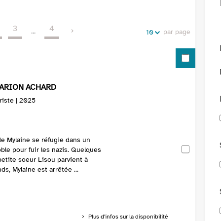
de
vos
la
recherches
3
4
recherche
...
par page
10
MARION ACHARD
riste | 2025
de Mylaine se réfugie dans un
ble pour fuir les nazis. Quelques
petite soeur Lisou parvient à
s, Mylaine est arrêtée ...
Plus d'infos sur la disponibilité