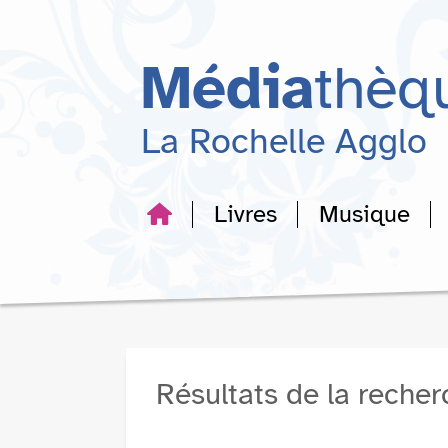
Aller
Aller
Aller
au
au
à
menu
contenu
la
Média
thèq
recherche
La Rochelle Agglo
Livres
Musique
Résultats de la reche