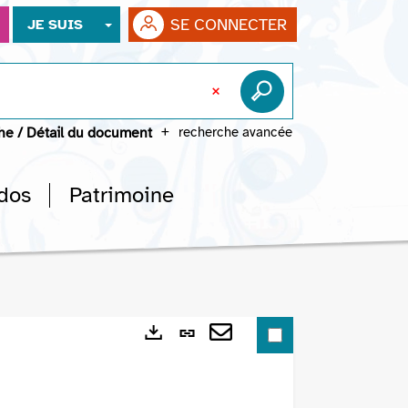
SE CONNECTER
JE SUIS
che
/
Détail du document
recherche avancée
dos
Patrimoine
Lien
Exports
permanent
Envoyer
(Nouvelle
par