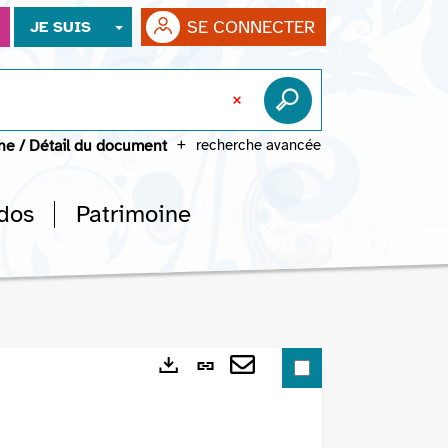
SE CONNECTER
JE SUIS
che
/
Détail du document
recherche avancée
dos
Patrimoine
Lien
Exports
permanent
Envoyer
(Nouvelle
par