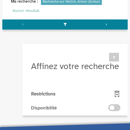
Ma recherche :
Recherche sur Yelchin, Anton (Acteur)
Aucun résultat.
Affinez votre recherche
Restrictions
-
Disponibilité
cocher
pour
ajouter