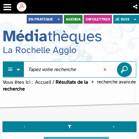
Aller
Aller
Aller
EN PRATIQUE
AGENDA
INFOLETTRES
JE SUIS
au
au
à
Média
thèques
menu
contenu
la
recherche
La Rochelle Agglo
Vous êtes ici :
Accueil
/
Résultats de la
recherche avancée
recherche