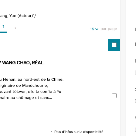
de
vos
la
recherches
ang, Yue (Acteur)"
)
recherche
1
par page
10
/ WANG CHAO, RÉAL.
u Henan, au nord-est de la Chine,
riginaire de Mandchourie,
ant l'élever, elle le confie à Yu
naire au chômage et sans...
Plus d'infos sur la disponibilité