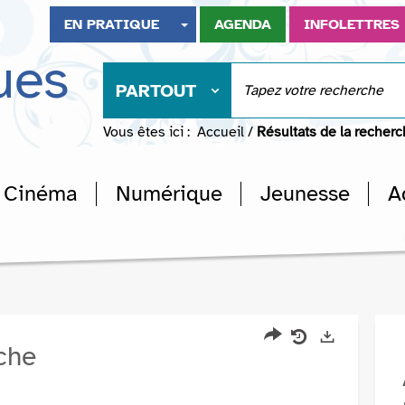
EN PRATIQUE
AGENDA
INFOLETTRES
ues
PARTOUT
Vous êtes ici :
Accueil
/
Résultats de la recher
Cinéma
Numérique
Jeunesse
A
rche
Partager
Historique
Exports
l'URL
de