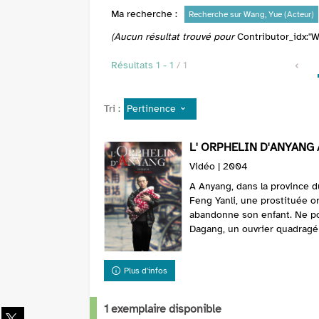
Ma recherche :
Recherche sur Wang, Yue (Acteur)
(Aucun résultat trouvé pour
Contributor_idx:"W
Résultats
1
-
1
/ 1
Pertinence
Tri :
L' ORPHELIN D'ANYANG 
Vidéo | 2004
A Anyang, dans la province d
Feng Yanli, une prostituée o
abandonne son enfant. Ne pouv
Dagang, un ouvrier quadragé
Plus d'infos
1 exemplaire disponible
Partager