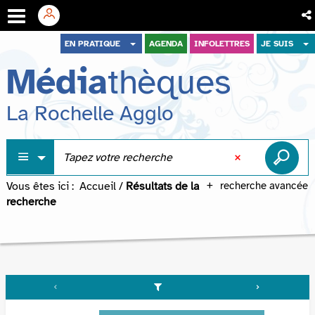
Aller
Aller
Aller
EN PRATIQUE
AGENDA
INFOLETTRES
JE SUIS
au
au
à
Média
thèques
menu
contenu
la
recherche
La Rochelle Agglo
Vous êtes ici :
Accueil
/
Résultats de la
recherche avancée
recherche