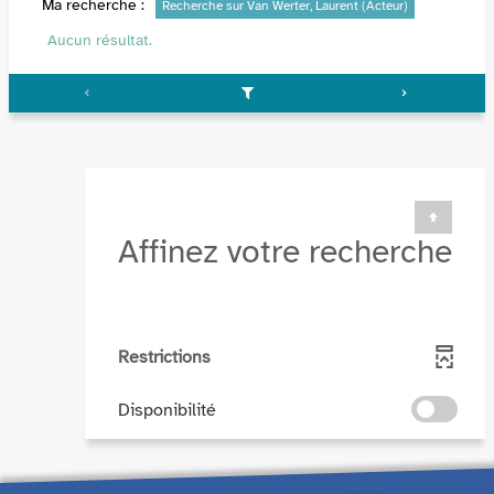
Ma recherche :
Recherche sur Van Werter, Laurent (Acteur)
Aucun résultat.
Affinez votre recherche
Restrictions
-
Disponibilité
cocher
pour
ajouter