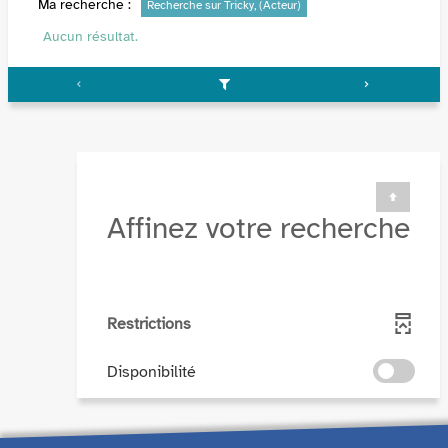
Ma recherche :
Recherche sur Tricky, (Acteur)
Aucun résultat.
Affinez votre recherche
Restrictions
-
Disponibilité
cocher
pour
ajouter