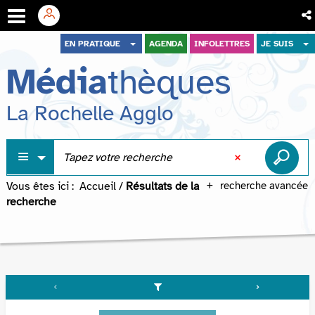
Aller
Aller
Aller
EN PRATIQUE
AGENDA
INFOLETTRES
JE SUIS
au
au
à
Média
thèques
menu
contenu
la
recherche
La Rochelle Agglo
Vous êtes ici :
Accueil
/
Résultats de la
recherche avancée
recherche