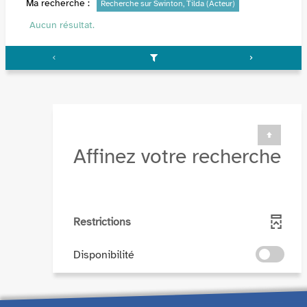
Ma recherche :
Recherche sur Swinton, Tilda (Acteur)
Aucun résultat.
Affinez votre recherche
Restrictions
-
Disponibilité
cocher
pour
ajouter