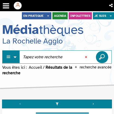
Aller
Aller
Aller
EN PRATIQUE
AGENDA
INFOLETTRES
JE SUIS
au
au
à
Média
thèques
menu
contenu
la
recherche
La Rochelle Agglo
Vous êtes ici :
Accueil
/
Résultats de la
recherche avancée
recherche