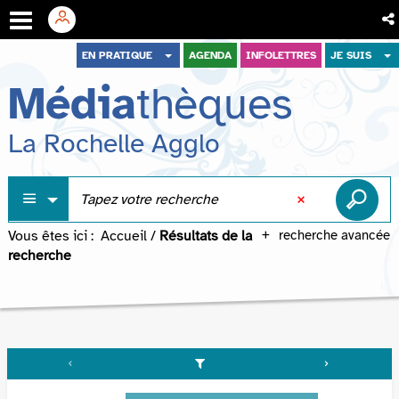
Aller
Aller
Aller
EN PRATIQUE
AGENDA
INFOLETTRES
JE SUIS
au
au
à
Média
thèques
menu
contenu
la
recherche
La Rochelle Agglo
Vous êtes ici :
Accueil
/
Résultats de la
recherche avancée
recherche