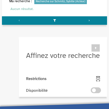
Ma recherche :
Recherche sur Schmitz, Sybille (Acteur)
Aucun résultat.
Affinez votre recherche
Restrictions
-
Disponibilité
cocher
pour
ajouter