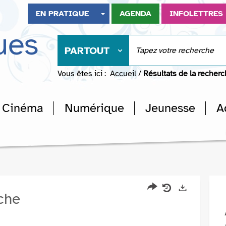
EN PRATIQUE
AGENDA
INFOLETTRES
ues
PARTOUT
Vous êtes ici :
Accueil
/
Résultats de la recher
Cinéma
Numérique
Jeunesse
A
rche
Partager
Historique
Exports
l'URL
de