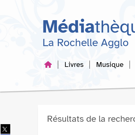
Aller
Aller
Aller
au
au
à
menu
contenu
la
Média
thèq
recherche
La Rochelle Agglo
Livres
Musique
Résultats de la reche
Partager
sur