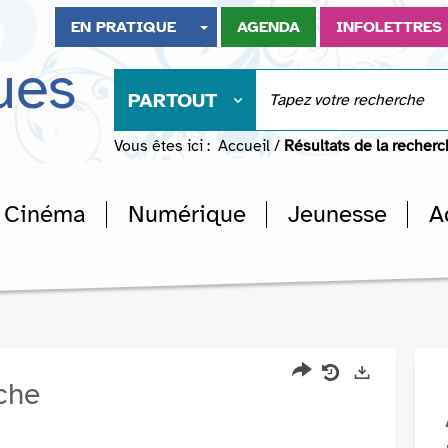
EN PRATIQUE
AGENDA
INFOLETTRES
ues
PARTOUT
Vous êtes ici :
Accueil
/
Résultats de la recher
Cinéma
Numérique
Jeunesse
A
rche
Partager
Historique
Exports
l'URL
de