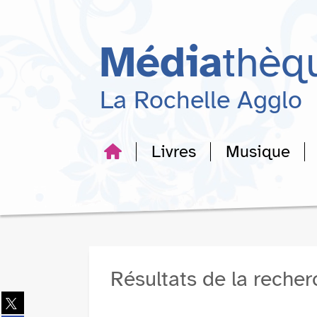
Aller
Aller
Aller
au
au
à
menu
contenu
la
Média
thèq
recherche
La Rochelle Agglo
Livres
Musique
Résultats de la reche
Partager
sur