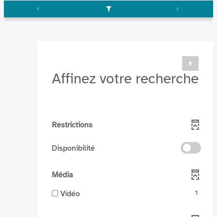
Affinez votre recherche
Restrictions
-
Disponibilité
cocher
pour
Média
ajouter
le
-
Vidéo
1
filtre
1
-
résultats