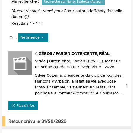
Ma recherche :
Recherche sur Nanty, Isabelle (Acteur)
(Aucun résultat trouvé pour
Contributor_idx:"Nanty, Isabelle
(Acteur)"
)
Résultats
1
-
1
/ 1
Pertinence
Tri :
4 ZÉROS / FABIEN ONTENIENTE, RÉAL.
Vidéo | Onteniente, Fabien (1958-....). Metteur
en scène ou réalisateur. Scénariste | 2025
Sylvie Colonna, présidente du club de foot des
Haricots d'Arpajon, a refait sa vie avec José
Pinto. Ensemble, ils tiennent un restaurant
portugais à Pontault-Combault : le Churrasco.
Mais les affaires vont mal. Leur fils, Manu, tr...
Plus d'infos
Retour prévu le 31/08/2026