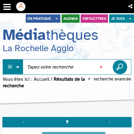
Aller
Aller
Aller
EN PRATIQUE
AGENDA
INFOLETTRES
JE SUIS
au
au
à
Média
thèques
menu
contenu
la
recherche
La Rochelle Agglo
Vous êtes ici :
Accueil
/
Résultats de la
recherche avancée
recherche