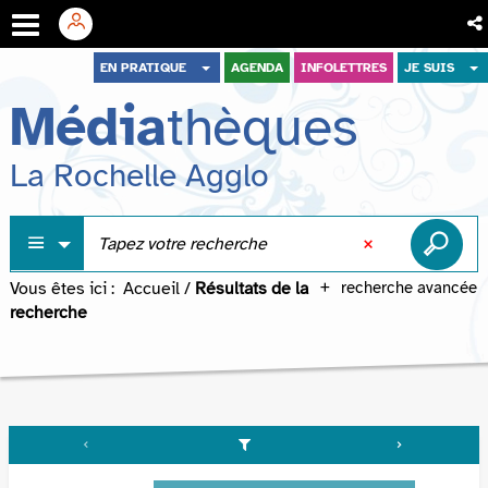
Aller
Aller
Aller
EN PRATIQUE
AGENDA
INFOLETTRES
JE SUIS
au
au
à
Média
thèques
menu
contenu
la
recherche
La Rochelle Agglo
Vous êtes ici :
Accueil
/
Résultats de la
recherche avancée
recherche