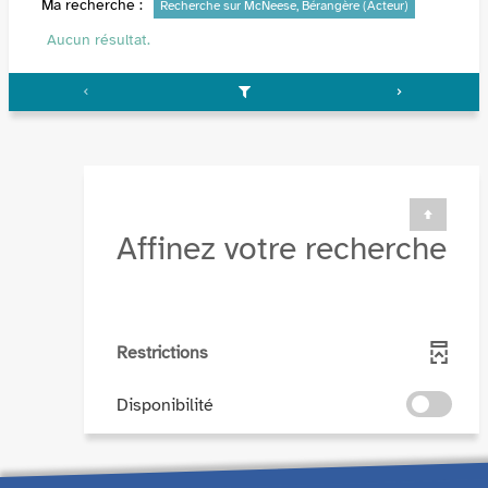
Ma recherche :
Recherche sur McNeese, Bérangère (Acteur)
Aucun résultat.
Affinez votre recherche
Restrictions
-
Disponibilité
cocher
pour
ajouter