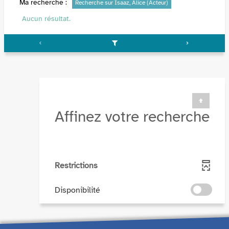
Ma recherche :
Recherche sur Isaaz, Alice (Acteur)
Aucun résultat.
Affinez votre recherche
Restrictions
-
Disponibilité
cocher
pour
ajouter