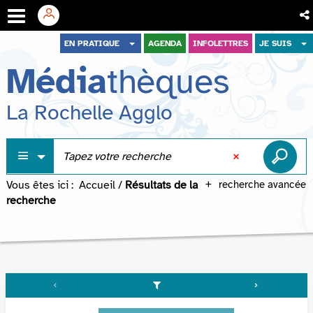
Aller
Aller
Aller
EN PRATIQUE
AGENDA
INFOLETTRES
JE SUIS
au
au
à
Média
thèques
menu
contenu
la
recherche
La Rochelle Agglo
Vous êtes ici :
Accueil
/
Résultats de la
recherche avancée
recherche